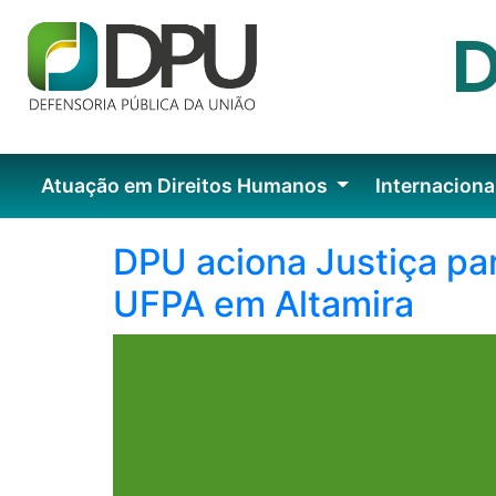
Atuação em Direitos Humanos
Internaciona
DPU aciona Justiça par
UFPA em Altamira