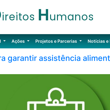
D
H
ireitos
umanos
l
Ações
Projetos e Parcerias
Notícias e
a garantir assistência alimen