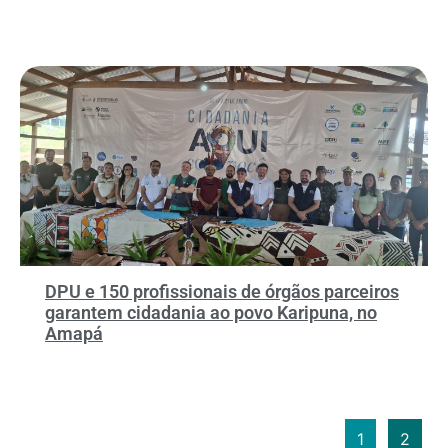
DPU e 150 profissionais de órgãos parceiros
garantem cidadania ao povo Karipuna, no
Amapá
1
2