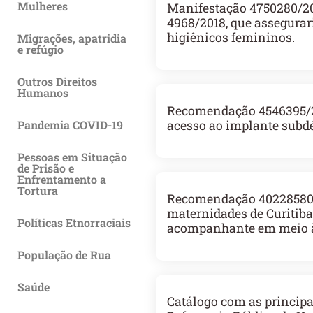
Mulheres
Manifestação 4750280/202
4968/2018, que assegurari
higiênicos femininos.
Migrações, apatridia
e refúgio
Outros Direitos
Humanos
Recomendação 4546395/20
Pandemia COVID-19
acesso ao implante subd
Pessoas em Situação
de Prisão e
Enfrentamento a
Tortura
Recomendação 40228580/2
maternidades de Curitiba 
Políticas Etnorraciais
acompanhante em meio à
População de Rua
Saúde
Catálogo com as princip