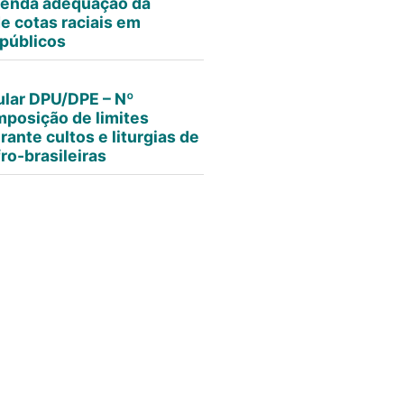
enda adequação da
e cotas raciais em
públicos
ular DPU/DPE – Nº
mposição de limites
ante cultos e liturgias de
fro-brasileiras