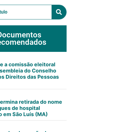
Documentos
ecomendados
e a comissão eleitoral
sembleia do Conselho
os Direitos das Pessoas
termina retirada do nome
gues de hospital
co em São Luís (MA)