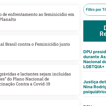
 de enfrentamento ao feminicídio em
Planalto
R
l Brasil contra o Feminicídio junto
DPU presid
durante As
Nacional d
LGBTQIA+
rávidas e lactantes sejam incluídas
es” do Plano Nacional de
Justiça de
cinação Contra a Covid-19
Nina Rodri
psiquiátri