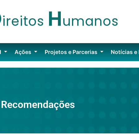
D
H
ireitos
umanos
l
Ações
Projetos e Parcerias
Notícias e
Recomendações