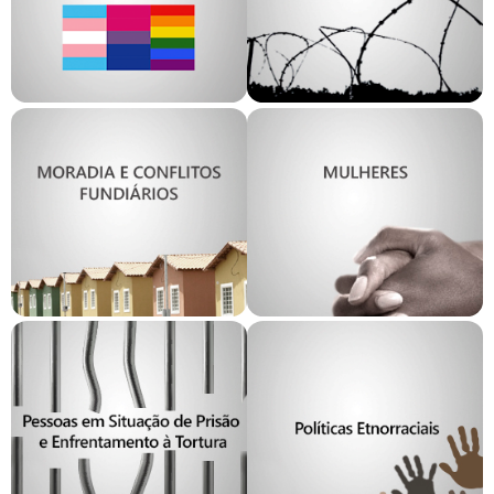
GT Migrações,
GT LGBTQIA+
Apatridia e Refúgio
GT Moradia e
Conflitos
Fundiários
GT Mulheres
GT Pessoas em
Situação de Prisão