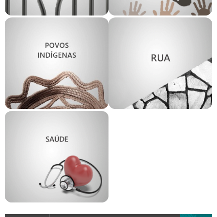
e Enfretamento à
GT Políticas
Tortura
Etnorraciais
GT Povos
Indígenas
GT Rua
GT Saúde