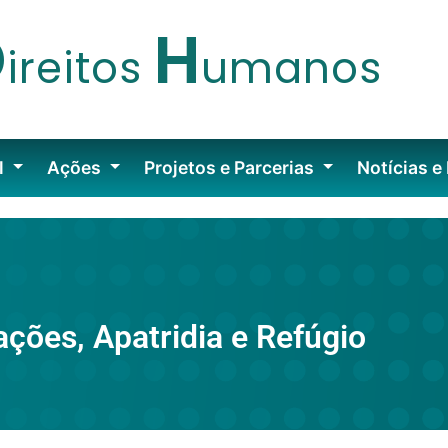
D
H
ireitos
umanos
l
Ações
Projetos e Parcerias
Notícias e
ções, Apatridia e Refúgio