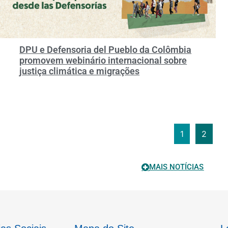
DPU e Defensoria del Pueblo da Colômbia
promovem webinário internacional sobre
justiça climática e migrações
1
2
MAIS NOTÍCIAS