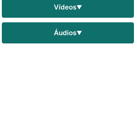
Vídeos
▼
Áudios
▼