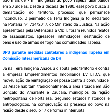
São mais de 7 mil indígenas do povo Tapeba, distribuídos
em 20 aldeias. Desde a década de 1980, esse povo busca a
demarcação do território, processo que permanece
inconcluso. O perímetro da Terra Indígena já foi declarado
na Portaria nº. 734/2017, do Ministério da Justiça. Na ação
apresentada pela Defensoria à CIDH, foram reunidos relatos
de assassinatos, agressões, intimidações, destruição de
bens e uso de armas de fogo nas comunidades Tapeba.
DPU garante medidas cautelares a indígenas Tapeba em
Comissão Interamericana de
DH
Já na Terra Indígena Anacé, a disputa pelo território é contra
a empresa Empreendimentos Imobiliários EV LTDA, que
moveu ação de reintegração de posse contra a comunidade.
Os Anacé habitam, tradicionalmente, a área situada em São
Gonçalo do Amarante e Caucaia, municípios da região
metropolitana de Fortaleza. Segundo estudos históricos e
antropológicos, há comprovação da presença do povo na
região desde o século 17 de forma ininterrupta.