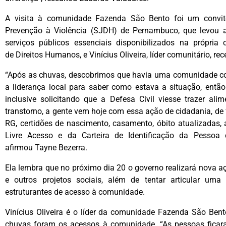
A visita à comunidade Fazenda São Bento foi um convite
Prevenção à Violência (SJDH) de Pernambuco, que levou 
serviços públicos essenciais disponibilizados na própria 
de Direitos Humanos, e Vinícius Oliveira, líder comunitário, r
“Após as chuvas, descobrimos que havia uma comunidade c
a liderança local para saber como estava a situação, entã
inclusive solicitando que a Defesa Civil viesse trazer al
transtorno, a gente vem hoje com essa ação de cidadania, d
RG, certidões de nascimento, casamento, óbito atualizadas
Livre Acesso e da Carteira de Identificação da Pessoa 
afirmou Tayne Bezerra.
Ela lembra que no próximo dia 20 o governo realizará nova 
e outros projetos sociais, além de tentar articular uma 
estruturantes de acesso à comunidade.
Vinícius Oliveira é o líder da comunidade Fazenda São Bent
chuvas foram os acessos à comunidade. “As pessoas ficar