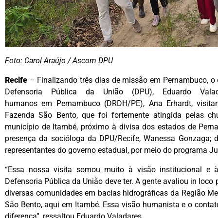
Foto: Carol Araújo / Ascom DPU
Recife
–
Finalizando três dias de missão em Pernambuco, o 
Defensoria Pública da União (DPU), Eduardo Valad
humanos em Pernambuco (DRDH/PE), Ana Erhardt, visitara
Fazenda São Bento, que foi fortemente atingida pelas c
município de Itambé, próximo à divisa dos estados de Per
presença da socióloga da DPU/Recife, Wanessa Gonzaga; 
representantes do governo estadual, por meio do programa Ju
“Essa nossa visita somou muito à visão institucional e
Defensoria Pública da União deve ter. A gente avaliou
in loco
p
diversas comunidades em bacias hidrográficas da Região Me
São Bento, aqui em Itambé. Essa visão humanista e o contato
diferença”, ressaltou Eduardo Valadares.