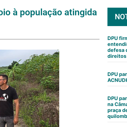
oio à população atingida
NO
DPU fi
entendi
defesa 
direito
DPU par
ACNUDH
DPU par
na Câma
praça d
quilomb