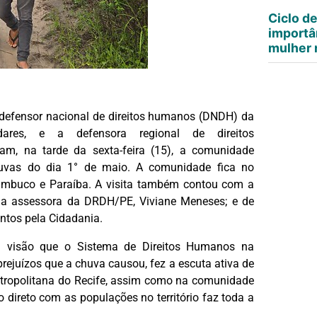
Ciclo d
importâ
mulher n
defensor nacional de direitos humanos (DNDH) da
ares, e a defensora regional de direitos
m, na tarde da sexta-feira (15), a comunidade
huvas do dia 1° de maio. A comunidade fica no
nambuco e Paraíba. A visita também contou com a
da assessora da DRDH/PE, Viviane Meneses; e de
ntos pela Cidadania.
 à visão que o Sistema de Direitos Humanos na
rejuízos que a chuva causou, fez a escuta ativa de
tropolitana do Recife, assim como na comunidade
 direto com as populações no território faz toda a