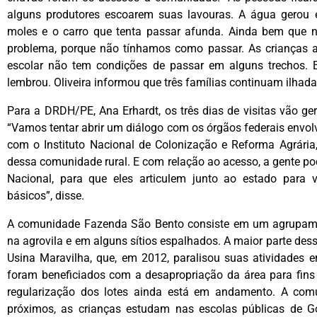
alguns produtores escoarem suas lavouras. A água gerou e
moles e o carro que tenta passar afunda. Ainda bem que n
problema, porque não tínhamos como passar. As crianças a
escolar não tem condições de passar em alguns trechos.
lembrou. Oliveira informou que três famílias continuam ilha
Para a DRDH/PE, Ana Erhardt, os três dias de visitas vão 
“Vamos tentar abrir um diálogo com os órgãos federais envol
com o Instituto Nacional de Colonização e Reforma Agrária
dessa comunidade rural. E com relação ao acesso, a gente po
Nacional, para que eles articulem junto ao estado para v
básicos”, disse.
A comunidade Fazenda São Bento consiste em um agrupamen
na agrovila e em alguns sítios espalhados. A maior parte d
Usina Maravilha, que, em 2012, paralisou suas atividades e
foram beneficiados com a desapropriação da área para fins 
regularização dos lotes ainda está em andamento. A co
próximos, as crianças estudam nas escolas públicas de 