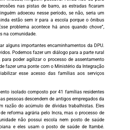
rosões nas pistas de barro, as estradas ficaram
inguém adoeceu nesse período, se não, seria um
inda estão sem ir para a escola porque o ônibus
 Esse problema acontece há anos quando chove”,
das na comunidade.
gerar alguns importantes encaminhamentos da DPU.
vidos. Podemos fazer um diálogo para a parte rural
, para poder agilizar o processo de assentamento
de fazer uma ponte com o Ministério da Integração
iabilizar esse acesso das famílias aos serviços
to isolado composto por 41 famílias residentes
essas pessoas descendem de antigos empregados da
m razão do acúmulo de dívidas trabalhistas. Eles
de reforma agrária pelo Incra, mas o processo de
munidade não possui escola nem posto de saúde
Goiana e eles usam o posto de saúde de Itambé.