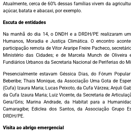
Atualmente, cerca de 60% dessas famílias vivem da agricultu
açúcar, batata e abacaxi, por exemplo.
Escuta de entidades
Na manhã do dia 14, o DNDH e a DRDH/PE realizaram uma 
Humanos, Moradia e Justiça Climática. O encontro acon
participação remota de Vitor Araripe Freire Pacheco, secretári
Ministério das Cidades; e de Marcela Munch de Oliveira 
Fundiários Urbanos da Secretaria Nacional de Periferias do Mi
Presencialmente estavam Géssica Dias, do Fórum Popular 
Beberibe; Thais Monique, da Associação Uma Gota de Espera
(Cufa) Izaura Maria; Lucas Peixoto, da Cufa Várzea; Anjuli Gab
da Cufa Izaura Maria; Luiz Vicente, da Secretaria de Articulaç
Gera/Gris; Marina Andrade, da Habitat para a Humanidade
Camaragibe; Ediclea dos Santos, da Associação Grupo E
DRDH/PE.
Visita ao abrigo emergencial