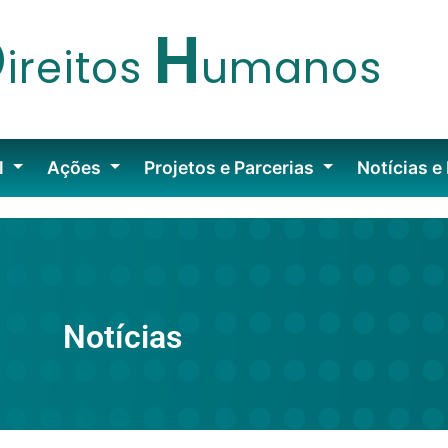
D
H
ireitos
umanos
l
Ações
Projetos e Parcerias
Notícias e
Notícias