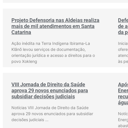
Projeto Defensoria nas Aldeias realiza
Defe
mais de mil atendimentos em Santa
de a
Catarina
da p
Ação inédita na Terra Indígena Ibirama-La
Inici
Klãnõ levou serviços de documentação,
ofere
orientação jurídica e acesso a direitos para o
aten
povo Xokleng
às p
VIII Jornada de Direito da Saúde
Apó
aprova 29 novos enunciados para
Ener
subsidiar decisões judiciais
rec
água
Notícias VIII Jornada de Direito da Saúde
aprova 29 novos enunciados para subsidiar
Notí
decisões judiciais …
Ener
abas