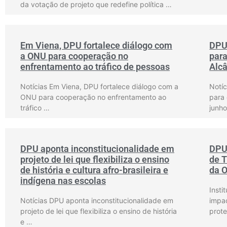
da votação de projeto que redefine política …
Em Viena, DPU fortalece diálogo com
DPU
a ONU para cooperação no
par
enfrentamento ao tráfico de pessoas
Alcâ
Notícias Em Viena, DPU fortalece diálogo com a
Notí
ONU para cooperação no enfrentamento ao
para
tráfico …
junho
DPU aponta inconstitucionalidade em
DPU 
projeto de lei que flexibiliza o ensino
de T
de história e cultura afro-brasileira e
da 
indígena nas escolas
Insti
Notícias DPU aponta inconstitucionalidade em
impac
projeto de lei que flexibiliza o ensino de história
prote
e …