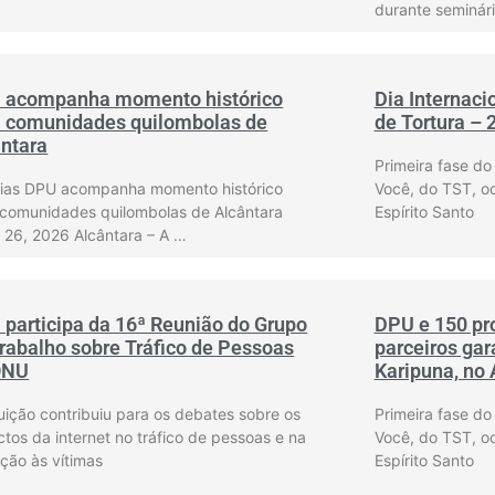
durante seminá
 acompanha momento histórico
Dia Internaci
a comunidades quilombolas de
de Tortura – 
ntara
Primeira fase do
cias DPU acompanha momento histórico
Você, do TST, o
 comunidades quilombolas de Alcântara
Espírito Santo
 26, 2026 Alcântara – A …
participa da 16ª Reunião do Grupo
DPU e 150 pro
rabalho sobre Tráfico de Pessoas
parceiros ga
ONU
Karipuna, no
tuição contribuiu para os debates sobre os
Primeira fase do
tos da internet no tráfico de pessoas e na
Você, do TST, o
ção às vítimas
Espírito Santo