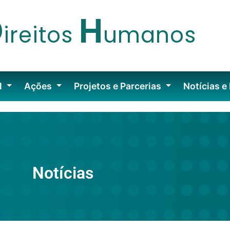
D
H
ireitos
umanos
l
Ações
Projetos e Parcerias
Notícias e
Notícias