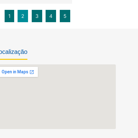
1
2
3
4
5
ocalização