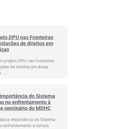
eto DPU nas Fronteiras
olações de direitos em
riças
o projeto DPU nas Fronteiras
ções de direitos em áreas
o …
importância do Sistema
no no enfrentamento à
nte seminário do MDHC
staca importância do Sistema
o enfrentamento à tortura