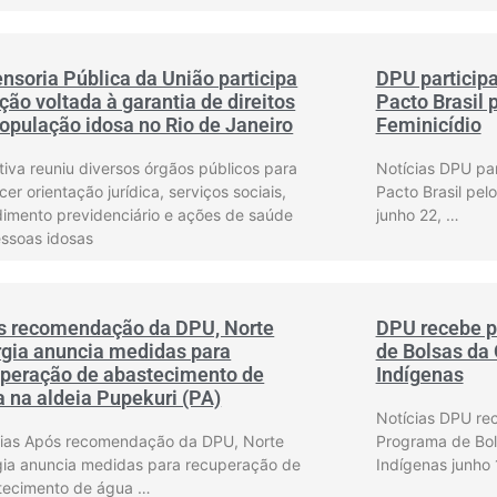
nsoria Pública da União participa
DPU particip
ção voltada à garantia de direitos
Pacto Brasil 
opulação idosa no Rio de Janeiro
Feminicídio
ativa reuniu diversos órgãos públicos para
Notícias DPU pa
cer orientação jurídica, serviços sociais,
Pacto Brasil pel
dimento previdenciário e ações de saúde
junho 22, …
essoas idosas
s recomendação da DPU, Norte
DPU recebe p
gia anuncia medidas para
de Bolsas da
uperação de abastecimento de
Indígenas
 na aldeia Pupekuri (PA)
Notícias DPU re
cias Após recomendação da DPU, Norte
Programa de Bo
gia anuncia medidas para recuperação de
Indígenas junho 
tecimento de água …