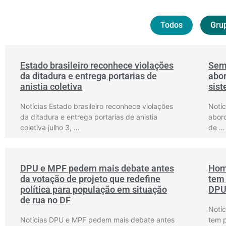
Todos
Grup
Estado brasileiro reconhece violações
Sem
da ditadura e entrega portarias de
abor
anistia coletiva
sist
Notícias Estado brasileiro reconhece violações
Notíc
da ditadura e entrega portarias de anistia
abord
coletiva julho 3, …
de …
DPU e MPF pedem mais debate antes
Hom
da votação de projeto que redefine
tem
política para população em situação
DP
de rua no DF
Notí
Notícias DPU e MPF pedem mais debate antes
tem 