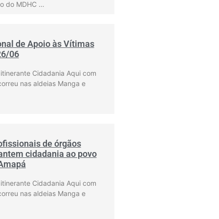
rio do MDHC …
onal de Apoio às Vítimas
26/06
 itinerante Cidadania Aqui com
correu nas aldeias Manga e
fissionais de órgãos
rantem cidadania ao povo
 Amapá
 itinerante Cidadania Aqui com
correu nas aldeias Manga e