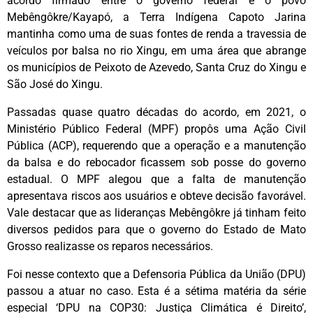
acordo firmado entre o governo federal e o povo
Mebêngôkre/Kayapó, a Terra Indígena Capoto Jarina
mantinha como uma de suas fontes de renda a travessia de
veículos por balsa no rio Xingu, em uma área que abrange
os municípios de Peixoto de Azevedo, Santa Cruz do Xingu e
São José do Xingu.
Passadas quase quatro décadas do acordo, em 2021, o
Ministério Público Federal (MPF) propôs uma Ação Civil
Pública (ACP), requerendo que a operação e a manutenção
da balsa e do rebocador ficassem sob posse do governo
estadual. O MPF alegou que a falta de manutenção
apresentava riscos aos usuários e obteve decisão favorável.
Vale destacar que as lideranças Mebêngôkre já tinham feito
diversos pedidos para que o governo do Estado de Mato
Grosso realizasse os reparos necessários.
Foi nesse contexto que a Defensoria Pública da União (DPU)
passou a atuar no caso. Esta é a sétima matéria da série
especial ‘DPU na COP30: Justiça Climática é Direito’,