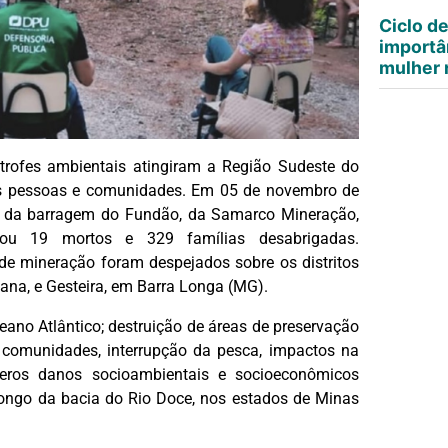
Ciclo d
importâ
mulher n
rofes ambientais atingiram a Região Sudeste do
sas pessoas e comunidades. Em 05 de novembro de
o da barragem do Fundão, da Samarco Mineração,
xou 19 mortos e 329 famílias desabrigadas.
de mineração foram despejados sobre os distritos
ana, e Gesteira, em Barra Longa (MG).
ano Atlântico; destruição de áreas de preservação
 comunidades, interrupção da pesca, impactos na
úmeros danos socioambientais e socioeconômicos
ongo da bacia do Rio Doce, nos estados de Minas