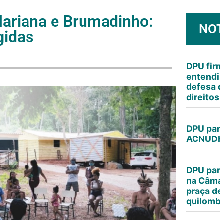
ariana e Brumadinho:
NO
gidas
DPU fi
entendi
defesa 
direito
DPU par
ACNUDH
DPU par
na Câma
praça d
quilomb