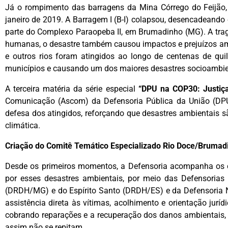
Já o rompimento das barragens da Mina Córrego do Feijão,
janeiro de 2019. A Barragem I (B-I) colapsou, desencadeando
parte do Complexo Paraopeba II, em Brumadinho (MG). A tra
humanas, o desastre também causou impactos e prejuízos am
e outros rios foram atingidos ao longo de centenas de quil
municípios e causando um dos maiores desastres socioambient
A terceira matéria da série especial
“DPU na COP30: Justiça 
Comunicação (Ascom) da Defensoria Pública da União (DP
defesa dos atingidos, reforçando que desastres ambientais s
climática.
Criação do Comitê Temático Especializado Rio Doce/Brumad
Desde os primeiros momentos, a Defensoria acompanha os ca
por esses desastres ambientais, por meio das Defensorias
(DRDH/MG) e do Espírito Santo (DRDH/ES) e da Defensoria 
assistência direta às vítimas, acolhimento e orientação jurí
cobrando reparações e a recuperação dos danos ambientais, 
assim não se repitam.