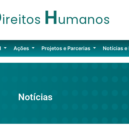
D
H
ireitos
umanos
l
Ações
Projetos e Parcerias
Notícias e
Notícias