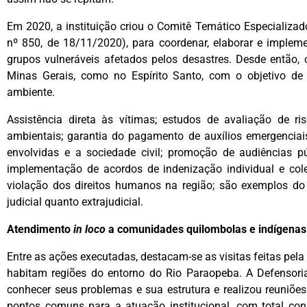
Em 2020, a instituição criou o Comitê Temático Especiali
nº 850, de 18/11/2020), para coordenar, elaborar e implem
grupos vulneráveis afetados pelos desastres. Desde então,
Minas Gerais, como no Espírito Santo, com o objetivo de 
ambiente.
Assistência direta às vítimas; estudos de avaliação de r
ambientais; garantia do pagamento de auxílios emergenciai
envolvidas e a sociedade civil; promoção de audiências 
implementação de acordos de indenização individual e col
violação dos direitos humanos na região; são exemplos do 
judicial quanto extrajudicial.
Atendimento
in loco
a comunidades quilombolas e indígenas
Entre as ações executadas, destacam-se as visitas feitas pe
habitam regiões do entorno do Rio Paraopeba. A Defensor
conhecer seus problemas e sua estrutura e realizou reuniõe
pontos comuns para a atuação institucional, com total con