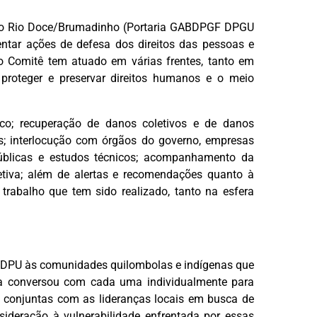
zado Rio Doce/Brumadinho (Portaria GABDPGF DPGU
entar ações de defesa dos direitos das pessoas e
 o Comitê tem atuado em várias frentes, tanto em
proteger e preservar direitos humanos e o meio
isco; recuperação de danos coletivos e de danos
s; interlocução com órgãos do governo, empresas
públicas e estudos técnicos; acompanhamento da
etiva; além de alertas e recomendações quanto à
trabalho que tem sido realizado, tanto na esfera
la DPU às comunidades quilombolas e indígenas que
ia conversou com cada uma individualmente para
s conjuntas com as lideranças locais em busca de
sideração à vulnerabilidade enfrentada por essas