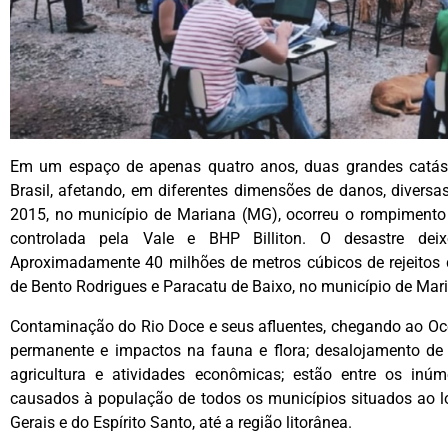
Em um espaço de apenas quatro anos, duas grandes catást
Brasil, afetando, em diferentes dimensões de danos, diver
2015, no município de Mariana (MG), ocorreu o rompiment
controlada pela Vale e BHP Billiton. O desastre dei
Aproximadamente 40 milhões de metros cúbicos de rejeitos 
de Bento Rodrigues e Paracatu de Baixo, no município de Mari
Contaminação do Rio Doce e seus afluentes, chegando ao Oce
permanente e impactos na fauna e flora; desalojamento de
agricultura e atividades econômicas; estão entre os in
causados à população de todos os municípios situados ao l
Gerais e do Espírito Santo, até a região litorânea.