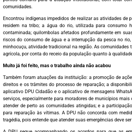
comunidades.
Encontrou indígenas impedidos de realizar as atividades de p
residem na tribo; a água do rio, utilizada para consumo hu
contaminada; quilombolas afetados profundamente em suas 
riscos do consumo de água e a interrupção da pesca no rio
minhocuçu, atividade tradicional na região. As comunidade
agrícola, por conta do receio da população quanto à qualidade
Muito já foi feito, mas o trabalho ainda não acabou
Também foram atuações da instituição: a promoção de ações
direitos e os trâmites do processo de reparação; a disponibi
aplicativo DPU Cidadão e o aplicativo de mensagens WhatsAp
serviços, especialmente para moradores de municípios mais d
atender de perto as comunidades atingidas; e a participaçã
para reparação às vítimas. A DPU não concorda com medid
tragédia, pois entende que atender suas emergências deve ser 
A DPU segue acompanhando os acordos para que as empr