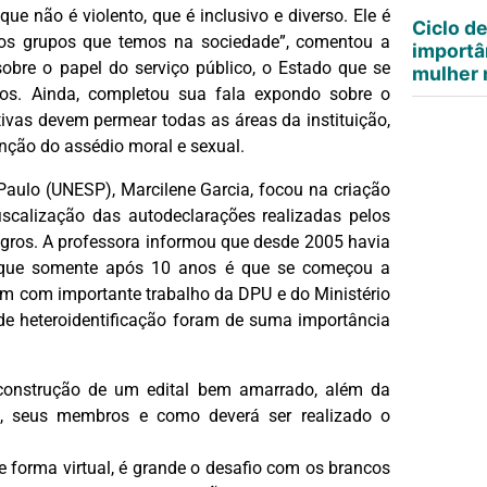
e não é violento, que é inclusivo e diverso. Ele é
Ciclo d
sos grupos que temos na sociedade”, comentou a
importâ
sobre o papel do serviço público, o Estado que se
mulher n
tos. Ainda, completou sua fala expondo sobre o
ivas devem permear todas as áreas da instituição,
nção do assédio moral e sexual.
Paulo (UNESP), Marcilene Garcia, focou na criação
iscalização das autodeclarações realizadas pelos
gros. A professora informou que desde 2005 havia
as que somente após 10 anos é que se começou a
ém com importante trabalho da DPU e do Ministério
de heteroidentificação foram de suma importância
 construção de um edital bem amarrado, além da
ão, seus membros e como deverá ser realizado o
e forma virtual, é grande o desafio com os brancos