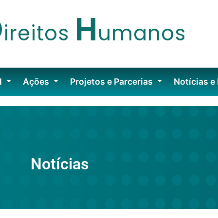
D
H
ireitos
umanos
l
Ações
Projetos e Parcerias
Notícias e
Notícias