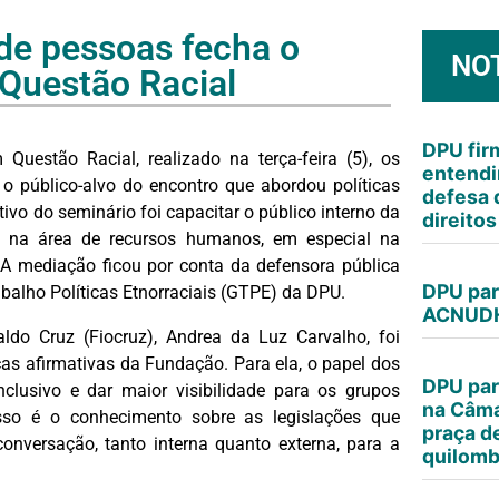
de pessoas fecha o
NO
Questão Racial
DPU fi
estão Racial, realizado na terça-feira (5), os
entendi
o público-alvo do encontro que abordou políticas
defesa 
ivo do seminário foi capacitar o público interno da
direito
PU na área de recursos humanos, em especial na
 A mediação ficou por conta da defensora pública
DPU par
abalho Políticas Etnorraciais (GTPE) da DPU.
ACNUDH
o Cruz (Fiocruz), Andrea da Luz Carvalho, foi
cas afirmativas da Fundação. Para ela, o papel dos
DPU par
nclusivo e dar maior visibilidade para os grupos
na Câma
isso é o conhecimento sobre as legislações que
praça d
nversação, tanto interna quanto externa, para a
quilomb