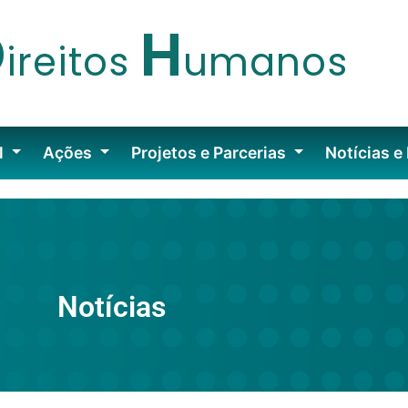
D
H
ireitos
umanos
l
Ações
Projetos e Parcerias
Notícias e
Notícias