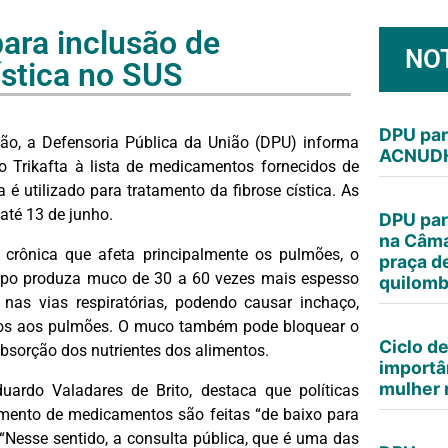
para inclusão de
NO
ística no SUS
DPU par
ção, a Defensoria Pública da União (DPU) informa
ACNUDH
o Trikafta à lista de medicamentos fornecidos de
é utilizado para tratamento da fibrose cística. As
 até 13 de junho.
DPU par
na Câma
 crônica que afeta principalmente os pulmões, o
praça d
orpo produza muco de 30 a 60 vezes mais espesso
quilomb
as vias respiratórias, podendo causar inchaço,
nos aos pulmões. O muco também pode bloquear o
Ciclo d
absorção dos nutrientes dos alimentos.
importâ
mulher n
uardo Valadares de Brito, destaca que políticas
imento de medicamentos são feitas “de baixo para
 “Nesse sentido, a consulta pública, que é uma das