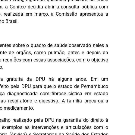
 a Conitec decidiu abrir a consulta pública com
ão, realizada em março, a Comissão apresentou a
o Brasil.
ntes sobre o quadro de saúde observado neles a
ante de órgãos, como pulmão, antes e depois da
ra reuniões com essas associações, com o objetivo
o.
ídica gratuita da DPU há alguns anos. Em um
 feito pela DPU para que o estado de Pernambuco
ça diagnosticada com fibrose cística em estado
s respiratório e digestivo. A família procurou a
r o medicamento.
alho realizado pela DPU na garantia do direito à
o exemplos as intervenções e articulações com o
tária (Anvisa) e Secretarias da Saúde dos Estados