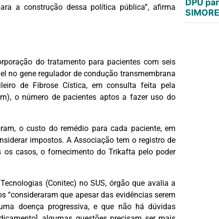
DPU par
ra a construção dessa política pública”, afirma
SIMORE 
corporação do tratamento para pacientes com seis
el no gene regulador de condução transmembrana
leiro de Fibrose Cística, em consulta feita pela
am), o número de pacientes aptos a fazer uso do
ram, o custo do remédio para cada paciente, em
nsiderar impostos. A Associação tem o registro de
 os casos, o fornecimento do Trikafta pelo poder
ecnologias (Conitec) no SUS, órgão que avalia a
os “consideraram que apesar das evidências serem
 uma doença progressiva, e que não há dúvidas
medicamento], algumas questões precisam ser mais