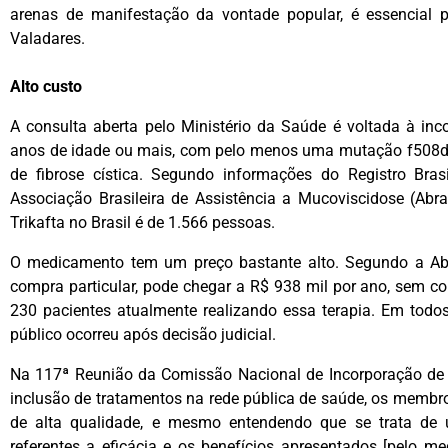
arenas de manifestação da vontade popular, é essencial pa
Valadares.
Alto custo
A consulta aberta pelo Ministério da Saúde é voltada à in
anos de idade ou mais, com pelo menos uma mutação f508d
de fibrose cística. Segundo informações do Registro Brasi
Associação Brasileira de Assistência a Mucoviscidose (Abr
Trikafta no Brasil é de 1.566 pessoas.
O medicamento tem um preço bastante alto. Segundo a Ab
compra particular, pode chegar a R$ 938 mil por ano, sem co
230 pacientes atualmente realizando essa terapia. Em todos
público ocorreu após decisão judicial.
Na 117ª Reunião da Comissão Nacional de Incorporação de T
inclusão de tratamentos na rede pública de saúde, os membr
de alta qualidade, e mesmo entendendo que se trata de
referentes a eficácia e os benefícios apresentados [pelo 