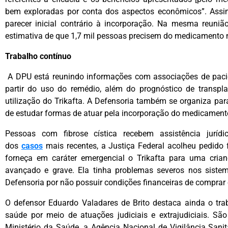
bem exploradas por conta dos aspectos econômicos”. Assim,
parecer inicial contrário à incorporação. Na mesma reuni
estimativa de que 1,7 mil pessoas precisem do medicamento n
Trabalho contínuo
A DPU está reunindo informações com associações de pacie
partir do uso do remédio, além do prognóstico de transpl
utilização do Trikafta. A Defensoria também se organiza pa
de estudar formas de atuar pela incorporação do medicament
Pessoas com fibrose cística recebem assistência jur
dos
casos
mais recentes, a Justiça Federal acolheu pedido
forneça em caráter emergencial o Trikafta para uma crian
avançado e grave. Ela tinha problemas severos nos sistema
Defensoria por não possuir condições financeiras de compra
O defensor Eduardo Valadares de Brito destaca ainda o trab
saúde por meio de atuações judiciais e extrajudiciais. Sã
Ministério da Saúde, a Agência Nacional de Vigilância Sani