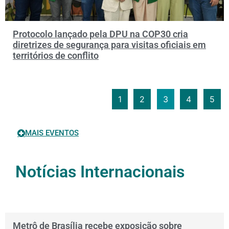
Protocolo lançado pela DPU na COP30 cria
diretrizes de segurança para visitas oficiais em
territórios de conflito
1
2
3
4
5
MAIS EVENTOS
Notícias Internacionais
Metrô de Brasília recebe exposição sobre