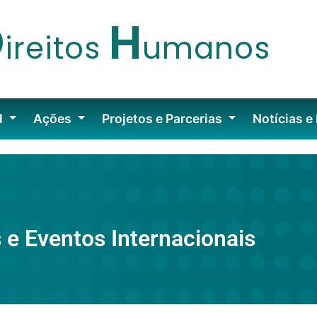
D
H
ireitos
umanos
l
Ações
Projetos e Parcerias
Notícias e
 e Eventos Internacionais