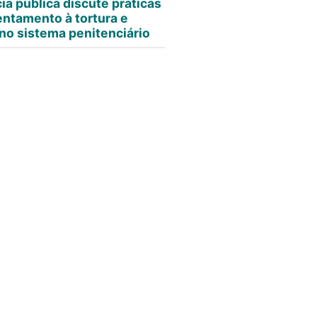
ia pública discute práticas
entamento à tortura e
no sistema penitenciário