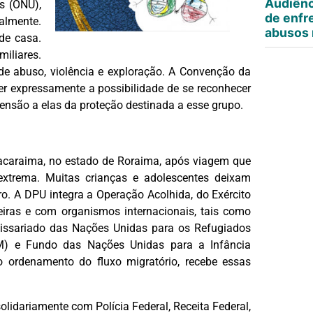
Audiênc
s (ONU),
de enfr
almente.
abusos 
de casa.
iliares.
e abuso, violência e exploração. A Convenção da
er expressamente a possibilidade de se reconhecer
tensão a elas da proteção destinada a esse grupo.
acaraima, no estado de Roraima, após viagem que
 extrema. Muitas crianças e adolescentes deixam
o. A DPU integra a Operação Acolhida, do Exército
leiras e com organismos internacionais, tais como
issariado das Nações Unidas para os Refugiados
OIM) e Fundo das Nações Unidas para a Infância
 ao ordenamento do fluxo migratório, recebe essas
lidariamente com Polícia Federal, Receita Federal,