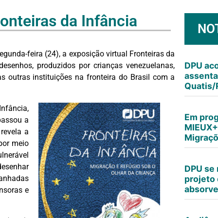
onteiras da Infância
NO
gunda-feira (24), a exposição virtual Fronteiras da
DPU aco
desenhos, produzidos por crianças venezuelanas,
assenta
s outras instituições na fronteira do Brasil com a
Quatis/
nfância,
Em prog
passou a
MIEUX+,
revela a
Migraçõ
por meio
lnerável
senhar
DPU se 
anhadas
projeto 
absorv
nsoras e