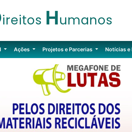
D
H
ireitos
umanos
l
Ações
Projetos e Parcerias
Notícias e