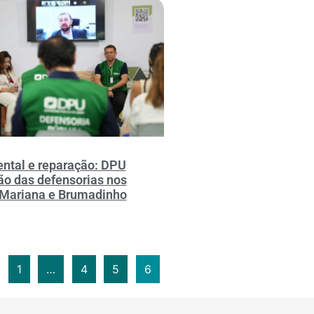
ental e reparação: DPU
ão das defensorias nos
 Mariana e Brumadinho
1
…
4
5
6