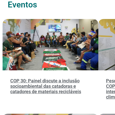
Eventos
COP 30: Painel discute a inclusão
Pesq
socioambiental das catadoras e
COP
catadores de materiais recicláveis
inte
clim