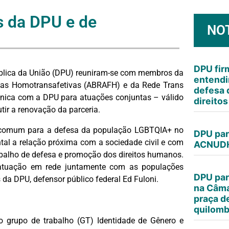
s da DPU e de
NO
DPU fi
ública da União (DPU) reuniram-se com membros da
entendi
lias Homotransafetivas (ABRAFH) e da Rede Trans
defesa 
cnica com a DPU para atuações conjuntas – válido
direito
tir a renovação da parceria.
m comum para a defesa da população LGBTQIA+ no
DPU par
ntal a relação próxima com a sociedade civil e com
ACNUDH
balho de defesa e promoção dos direitos humanos.
a atuação em rede juntamente com as populações
DPU par
 da DPU, defensor público federal Ed Fuloni.
na Câma
praça d
quilomb
o grupo de trabalho (GT) Identidade de Gênero e