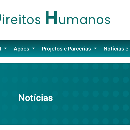
D
H
ireitos
umanos
l
Ações
Projetos e Parcerias
Notícias e
Notícias