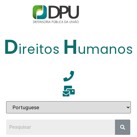
D
H
ireitos
umanos