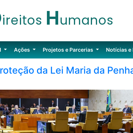
D
H
ireitos
umanos
l
Ações
Projetos e Parcerias
Notícias e
oteção da Lei Maria da Penh