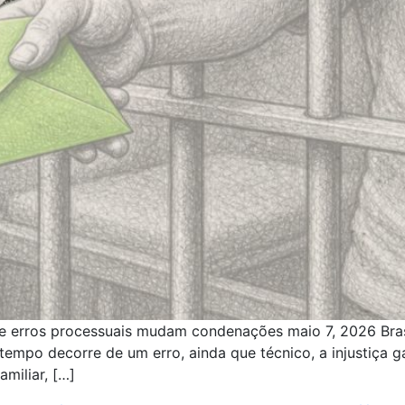
de erros processuais mudam condenações maio 7, 2026 Bras
empo decorre de um erro, ainda que técnico, a injustiça 
amiliar, […]