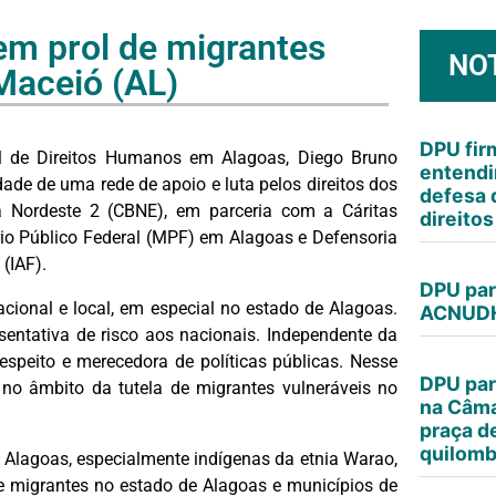
m prol de migrantes
NO
Maceió (AL)
DPU fi
nal de Direitos Humanos em Alagoas, Diego Bruno
entendi
dade de uma rede de apoio e luta pelos direitos dos
defesa 
ira Nordeste 2 (CBNE), em parceria com a Cáritas
direito
rio Público Federal (MPF) em Alagoas e Defensoria
(IAF).
DPU par
cional e local, em especial no estado de Alagoas.
ACNUDH
ntativa de risco aos nacionais. Independente da
espeito e merecedora de políticas públicas. Nesse
DPU par
o âmbito da tutela de migrantes vulneráveis no
na Câma
praça d
quilomb
 Alagoas, especialmente indígenas da etnia Warao,
 de migrantes no estado de Alagoas e municípios de