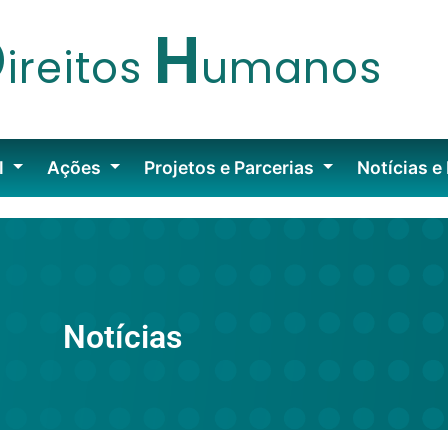
D
H
ireitos
umanos
l
Ações
Projetos e Parcerias
Notícias e
Notícias