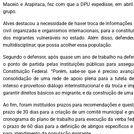
Maceió e Arapiraca, fez com que a DPU expedisse, em abri
grupo.
Alves destacou a necessidade de haver troca de informações e
civil organizada e organismos internacionais, para a constitu
dos migrantes vulneráveis no estado. Além disso, defende
multidisciplinar, que possa acolher essa população.
Segundo o defensor, após quase um ano de trabalho na defe
o ponto de partida pelas instituições públicas para assegu
Constituição Federal. “Porém, sabe-se que é preciso avan
consolidação de uma rede de apoio plena para a tutela de
intenso e proveitoso diálogo interinstitucional e da troca e 
garantir direitos básicos ao migrante, e da construção de uma 
Ao fim, foram instituídos prazos para recomendações e ques
prazo de 30 dias para a criação de um comitê municipal e gr
cronograma do plano de trabalho para execução da verba fede
o prazo de 60 dias para a definição de abrigos específicos e 
para atendimento da população migrante.