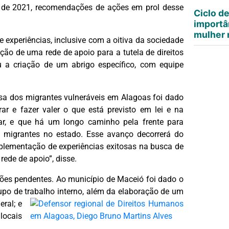
l de 2021, recomendações de ações em prol desse
Ciclo d
importâ
mulher n
 experiências, inclusive com a oitiva da sociedade
ição de uma rede de apoio para a tutela de direitos
u a criação de um abrigo específico, com equipe
sa dos migrantes vulneráveis em Alagoas foi dado
rar e fazer valer o que está previsto em lei e na
çar, e que há um longo caminho pela frente para
 migrantes no estado. Esse avanço decorrerá do
implementação de experiências exitosas na busca de
rede de apoio”, disse.
tões pendentes. Ao município de Maceió foi dado o
upo de trabalho
interno, além da elaboração de um
ral; e
locais