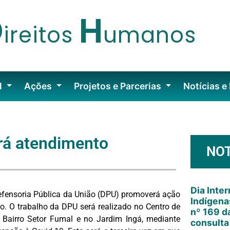
D
H
ireitos
umanos
l
Ações
Projetos e Parcerias
Notícias e
rá atendimento
NOT
Dia Inte
Defensoria Pública da União (DPU) promoverá ação
Indígena
ho. O trabalho da DPU será realizado no Centro de
nº 169 da
o Bairro Setor Fumal e no Jardim Ingá, mediante
consulta