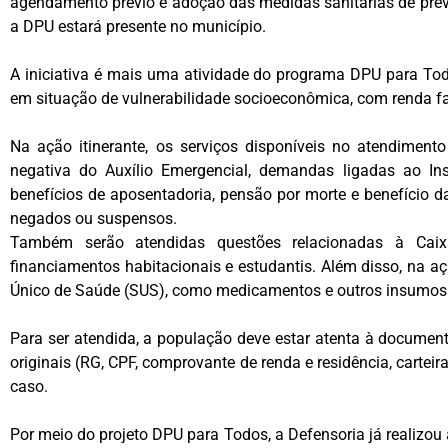
agendamento prévio e adoção das medidas sanitárias de preve
a DPU estará presente no município.
A iniciativa é mais uma atividade do programa DPU para Tod
em situação de vulnerabilidade socioeconômica, com renda fam
Na ação itinerante, os serviços disponíveis no atendiment
negativa do Auxílio Emergencial, demandas ligadas ao Ins
benefícios de aposentadoria, pensão por morte e benefício d
negados ou suspensos.
Também serão atendidas questões relacionadas à Caix
financiamentos habitacionais e estudantis. Além disso, na 
Único de Saúde (SUS), como medicamentos e outros insumos 
Para ser atendida, a população deve estar atenta à documen
originais (RG, CPF, comprovante de renda e residência, cartei
caso.
Por meio do projeto DPU para Todos, a Defensoria já realizou