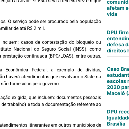
nção à Covid-19. Esta será a terceira vez em que
comunid
afetam s
vida
os. O serviço pode ser procurado pela população
iliar de até R$ 2 mil.
DPU fir
entendim
o incluem: casos de contestação do bloqueio ou
defesa d
tituto Nacional do Seguro Social (INSS), como
direitos
a prestação continuada (BPC/LOAS), entre outras,
Caso Br
a Econômica Federal, a exemplo de dívidas,
estudant
ação haverá atendimentos que envolvam o Sistema
escolas 
não fornecidos pelo governo.
2020 par
Maceió (
tação exigida, que incluem: documentos pessoais
ra de trabalho) e toda a documentação referente ao
DPU rece
Igualda
Brasília
 atendimentos itinerantes em outros municípios de