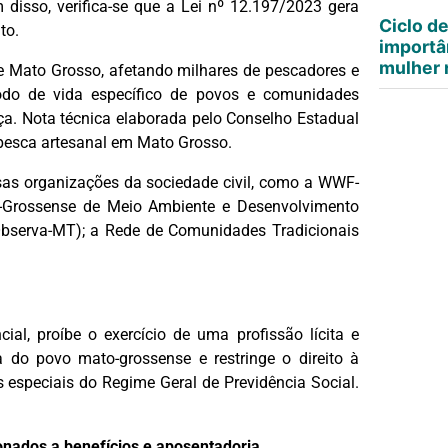
m disso, verifica-se que a Lei nº 12.197/2023 gera
Ciclo d
to.
importâ
mulher n
 de Mato Grosso, afetando milhares de pescadores e
modo de vida específico de povos e comunidades
rça. Nota técnica elaborada pelo Conselho Estadual
pesca artesanal em Mato Grosso.
rsas organizações da sociedade civil, como a WWF-
o-Grossense de Meio Ambiente e Desenvolvimento
Observa-MT); a Rede de Comunidades Tradicionais
ial, proíbe o exercício de uma profissão lícita e
 do povo mato-grossense e restringe o direito à
 especiais do Regime Geral de Previdência Social.
ionados a benefícios e aposentadoria