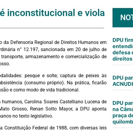
 inconstitucional e viola
NO
DPU fi
io da Defensoria Regional de Direitos Humanos em
entendi
dinária n° 12.197, sancionada em 20 de julho de
defesa 
 transporte, armazenamento e comercialização de
direito
osso.
alidades: pesque e solte; captura de peixes às
DPU par
sistência (consumo próprio). Na prática, ficarão
ACNUDH
issão e como modo de vida tradicional.
os humanos, Carolina Soares Castelliano Lucena de
DPU par
m Mato Grosso, Renan Sotto Mayor, a DPU aponta
na Câma
praça d
anos no texto legislativo.
quilomb
a Constituição Federal de 1988, com diversas leis