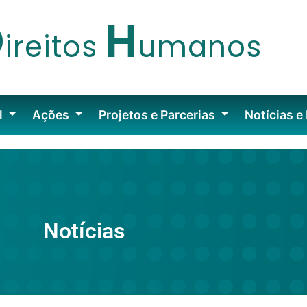
D
H
ireitos
umanos
l
Ações
Projetos e Parcerias
Notícias e
Notícias