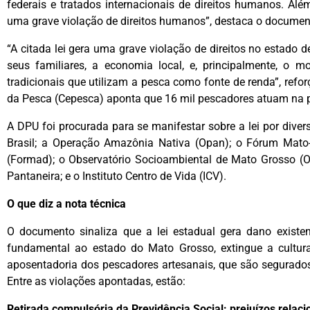
federais e tratados internacionais de direitos humanos. Alé
uma grave violação de direitos humanos”, destaca o documen
“A citada lei gera uma grave violação de direitos no estado
seus familiares, a economia local, e, principalmente, o 
tradicionais que utilizam a pesca como fonte de renda”, refo
da Pesca (Cepesca) aponta que 16 mil pescadores atuam na 
A DPU foi procurada para se manifestar sobre a lei por dive
Brasil; a Operação Amazônia Nativa (Opan); o Fórum Mat
(Formad); o Observatório Socioambiental de Mato Grosso (
Pantaneira; e o Instituto Centro de Vida (ICV).
O que diz a nota técnica
O documento sinaliza que a lei estadual gera dano existenc
fundamental ao estado do Mato Grosso, extingue a cultura
aposentadoria dos pescadores artesanais, que são segurados
Entre as violações apontadas, estão:
Retirada compulsória da Previdência Social: prejuízos relac