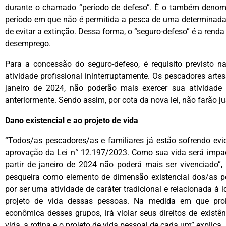
durante o chamado “período de defeso”. É o também denomi
período em que não é permitida a pesca de uma determinada
de evitar a extinção. Dessa forma, o “seguro-defeso” é a rend
desemprego.
Para a concessão do seguro-defeso, é requisito previsto 
atividade profissional ininterruptamente. Os pescadores arte
janeiro de 2024, não poderão mais exercer sua atividade p
anteriormente. Sendo assim, por cota da nova lei, não farão j
Dano existencial e ao projeto de vida
“Todos/as pescadores/as e familiares já estão sofrendo evi
aprovação da Lei n° 12.197/2023. Como sua vida será impac
partir de janeiro de 2024 não poderá mais ser vivenciado”, 
pesqueira como elemento de dimensão existencial dos/as p
por ser uma atividade de caráter tradicional e relacionada à i
projeto de vida dessas pessoas. Na medida em que proib
econômica desses grupos, irá violar seus direitos de existênc
vida, a rotina e o projeto de vida pessoal de cada um” explica.