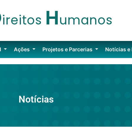
D
H
ireitos
umanos
l
Ações
Projetos e Parcerias
Notícias e
Notícias