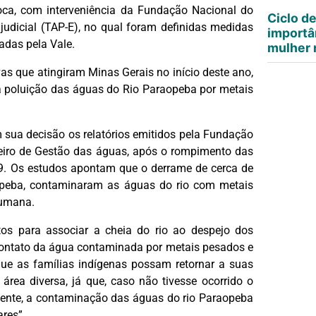
oca, com interveniência da Fundação Nacional do
Ciclo d
ajudicial (TAP-E), no qual foram definidas medidas
importâ
adas pela Vale.
mulher n
as que atingiram Minas Gerais no início deste ano,
 a poluição das águas do Rio Paraopeba por metais
 sua decisão os relatórios emitidos pela Fundação
ineiro de Gestão das águas, após o rompimento das
19. Os estudos apontam que o derrame de cerca de
aopeba, contaminaram as águas do rio com metais
humana.
os para associar a cheia do rio ao despejo dos
o contato da água contaminada por metais pesados e
que as famílias indígenas possam retornar a suas
rea diversa, já que, caso não tivesse ocorrido o
nte, a contaminação das águas do rio Paraopeba
ares”.