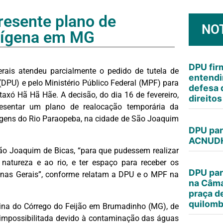
resente plano de
NO
dígena em MG
DPU fi
rais atendeu parcialmente o pedido de tutela de
entendi
(DPU) e pelo Ministério Público Federal (MPF) para
defesa 
taxó Hã Hã Hãe. A decisão, do dia 16 de fevereiro,
direito
esentar um plano de realocação temporária da
gens do Rio Paraopeba, na cidade de São Joaquim
DPU par
ACNUDH
ão Joaquim de Bicas, “para que pudessem realizar
natureza e ao rio, e ter espaço para receber os
DPU par
nas Gerais”, conforme relatam a DPU e o MPF na
na Câma
praça d
quilomb
na do Córrego do Feijão em Brumadinho (MG), de
u impossibilitada devido à contaminação das águas