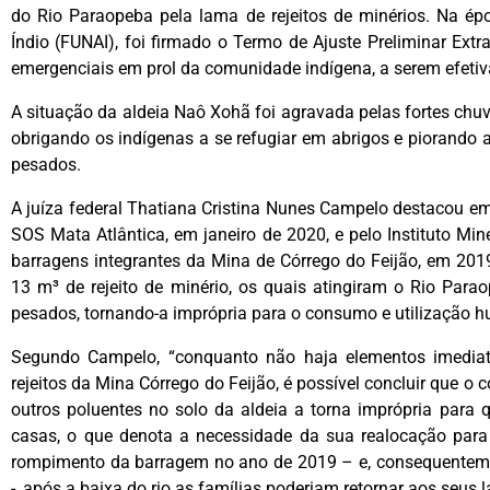
do Rio Paraopeba pela lama de rejeitos de minérios. Na ép
Índio (FUNAI), foi firmado o Termo de Ajuste Preliminar Extr
emergenciais em prol da comunidade indígena, a serem efetiv
A situação da aldeia Naô Xohã foi agravada pelas fortes chuv
obrigando os indígenas a se refugiar em abrigos e piorando
pesados.
A juíza federal Thatiana Cristina Nunes Campelo destacou em
SOS Mata Atlântica, em janeiro de 2020, e pelo Instituto M
barragens integrantes da Mina de Córrego do Feijão, em 20
13 m³ de rejeito de minério, os quais atingiram o Rio Par
pesados, tornando-a imprópria para o consumo e utilização 
Segundo Campelo, “conquanto não haja elementos imediat
rejeitos da Mina Córrego do Feijão, é possível concluir que 
outros poluentes no solo da aldeia a torna imprópria para 
casas, o que denota a necessidade da sua realocação para á
rompimento da barragem no ano de 2019 – e, consequenteme
-, após a baixa do rio as famílias poderiam retornar aos seus l