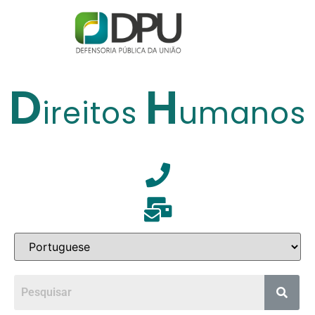
D
H
ireitos
umanos