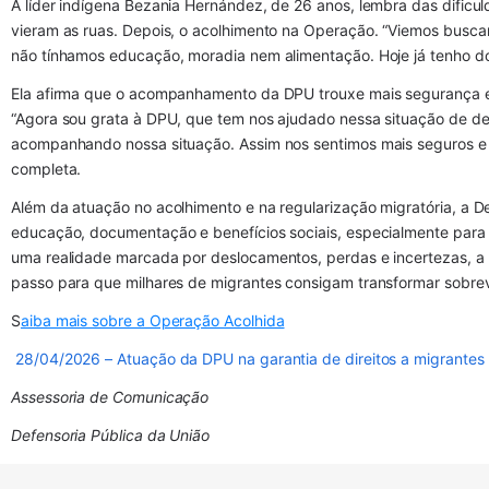
A líder indígena Bezania Hernández, de 26 anos, lembra das dificul
vieram as ruas. Depois, o acolhimento na Operação. “Viemos buscar
não tínhamos educação, moradia nem alimentação. Hoje já tenho dois
Ela afirma que o acompanhamento da DPU trouxe mais segurança em
“Agora sou grata à DPU, que tem nos ajudado nessa situação de de
acompanhando nossa situação. Assim nos sentimos mais seguros e 
completa.
Além da atuação no acolhimento e na regularização migratória, a D
educação, documentação e benefícios sociais, especialmente para c
uma realidade marcada por deslocamentos, perdas e incertezas, a p
passo para que milhares de migrantes consigam transformar sobre
S
aiba mais sobre a Operação Acolhida
28/04/2026 – Atuação da DPU na garantia de direitos a migrantes
Assessoria de Comunicação
De
fensoria Pública da União