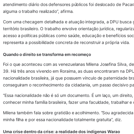
atendimento diário dos defensores públicos foi deslocado de Pacar
alguma o trabalho realizado”, afirma.
Com uma checagem detalhada e atuação integrada, a DPU busca gar
território brasileiro. O trabalho envolve orientação jurídica, regular
acesso a políticas públicas como saúde, educação e benefícios socia
representa a possibilidade concreta de reconstruir a própria vida.
Quando o direito se transforma em recomeço
Foi o que aconteceu com as venezuelanas Milena Josefina Silva, de 5
39. Há três anos vivendo em Roraima, as duas encontraram na DPU 
nacionalidade brasileira, já que possuem vínculo de paternidade bra
conseguiram o reconhecimento da cidadania, um passo decisivo para
“Essa nacionalidade não é só um documento. É um laço, um direito
conhecer minha família brasileira, fazer uma faculdade, trabalhar e 
Milena também fala sobre gratidão e acolhimento. “Sou agradecida a
minha filha e por essa nacionalidade totalmente gratuita”, diz.
Uma crise dentro da crise: a realidade dos indígenas Warao