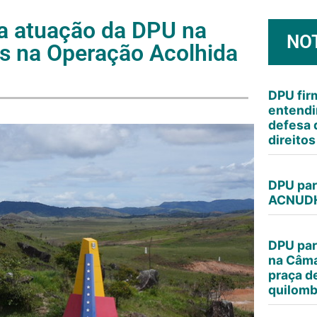
 a atuação da DPU na
NO
tes na Operação Acolhida
DPU fi
entendi
defesa 
direito
DPU par
ACNUDH
DPU par
na Câma
praça d
quilomb