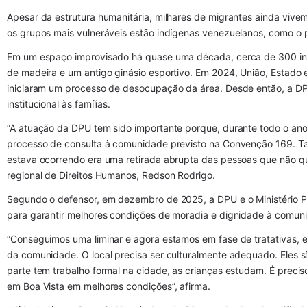
Apesar da estrutura humanitária, milhares de migrantes ainda vivem
os grupos mais vulneráveis estão indígenas venezuelanos, como o
Em um espaço improvisado há quase uma década, cerca de 300 ind
de madeira e um antigo ginásio esportivo. Em 2024, União, Estado 
iniciaram um processo de desocupação da área. Desde então, a DP
institucional às famílias.
“A atuação da DPU tem sido importante porque, durante todo o a
processo de consulta à comunidade previsto na Convenção 169. Ta
estava ocorrendo era uma retirada abrupta das pessoas que não que
regional de Direitos Humanos, Redson Rodrigo.
Segundo o defensor, em dezembro de 2025, a DPU e o Ministério Pú
para garantir melhores condições de moradia e dignidade à comun
“Conseguimos uma liminar e agora estamos em fase de tratativas, e
da comunidade. O local precisa ser culturalmente adequado. Eles 
parte tem trabalho formal na cidade, as crianças estudam. É preciso
em Boa Vista em melhores condições”, afirma.