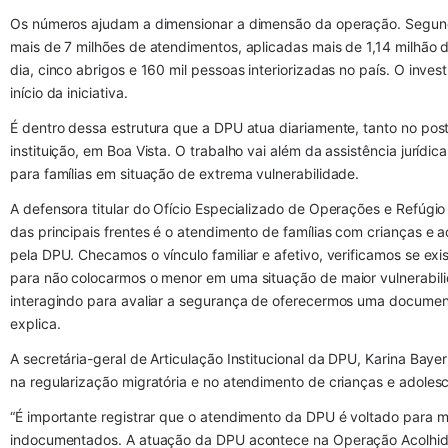
Os números ajudam a dimensionar a dimensão da operação. Segundo
mais de 7 milhões de atendimentos, aplicadas mais de 1,14 milhão de
dia, cinco abrigos e 160 mil pessoas interiorizadas no país. O inve
início da iniciativa.
É dentro dessa estrutura que a DPU atua diariamente, tanto no po
instituição, em Boa Vista. O trabalho vai além da assistência jurídi
para famílias em situação de extrema vulnerabilidade.
A defensora titular do Ofício Especializado de Operações e Refúgio
das principais frentes é o atendimento de famílias com crianças e 
pela DPU. Checamos o vínculo familiar e afetivo, verificamos se exist
para não colocarmos o menor em uma situação de maior vulnerabilid
interagindo para avaliar a segurança de oferecermos uma documentaç
explica.
A secretária-geral de Articulação Institucional da DPU, Karina Baye
na regularização migratória e no atendimento de crianças e adoles
“É importante registrar que o atendimento da DPU é voltado para
indocumentados. A atuação da DPU acontece na Operação Acolhida d