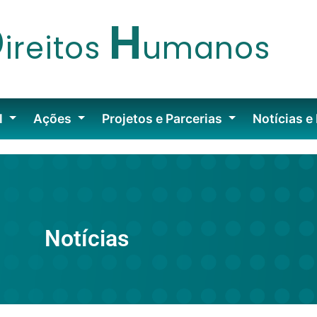
D
H
ireitos
umanos
l
Ações
Projetos e Parcerias
Notícias e
Notícias