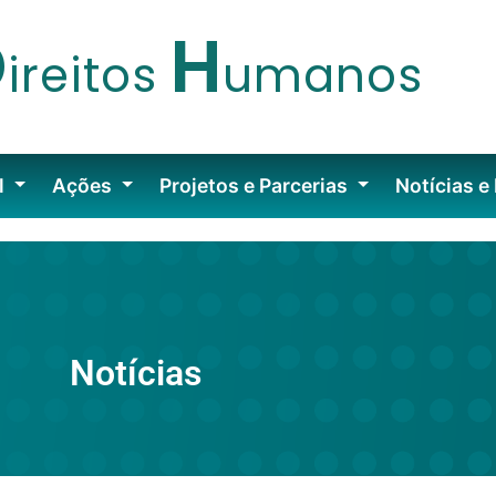
D
H
ireitos
umanos
l
Ações
Projetos e Parcerias
Notícias e
Notícias