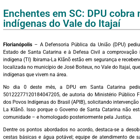
Enchentes em SC: DPU cobra m
indígenas do Vale do Itajaí
Florianópolis
– A Defensoria Pública da União (DPU) pediu
Estado de Santa Catarina e à Defesa Civil a comprovação 
indígena (TI) Ibirama-La Klãnõ estão em segurança e receben
localizada no município de José Boiteux, no Vale do Itajaí, 
indígenas que vivem na área.
No dia 0 deste mês, a DPU em Santa Catarina pediu 
50122277120184047205, de autoria do Ministério Público Fe
dos Povos Indígenas do Brasil (APIB), solicitando interven
La Klãnõ. Isso porque o Governo de Santa Catarina não esta
comunidade – e homologado posteriormente pela Justiça.
Dentre os pontos abordados no acordo, destaca-se a desobs
cestas básicas e água potável; equipe de atendimento de 