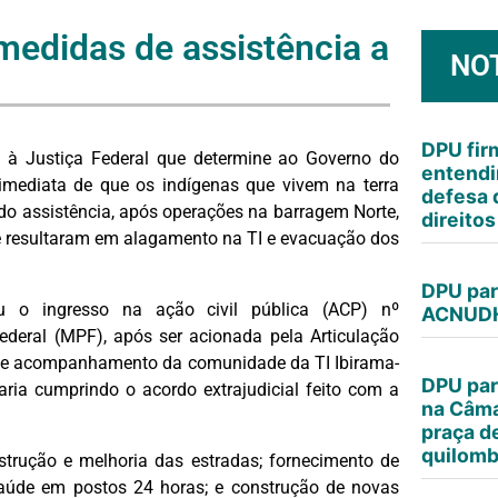
edidas de assistência a
NO
DPU fi
 à Justiça Federal que determine ao Governo do
entendi
imediata de que os indígenas que vivem na terra
defesa 
do assistência, após operações na barragem Norte,
direito
que resultaram em alagamento na TI e evacuação dos
DPU par
o ingresso na ação civil pública (ACP) nº
ACNUDH
deral (MPF), após ser acionada pela Articulação
ção e acompanhamento da comunidade da TI Ibirama-
DPU par
ria cumprindo o acordo extrajudicial feito com a
na Câma
praça d
quilomb
trução e melhoria das estradas; fornecimento de
saúde em postos 24 horas; e construção de novas