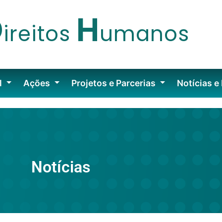
D
H
ireitos
umanos
l
Ações
Projetos e Parcerias
Notícias e
Notícias