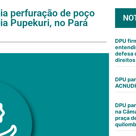
a perfuração de poço
NO
ia Pupekuri, no Pará
DPU fi
entendi
defesa 
direito
DPU par
ACNUDH
DPU par
na Câma
praça d
quilomb