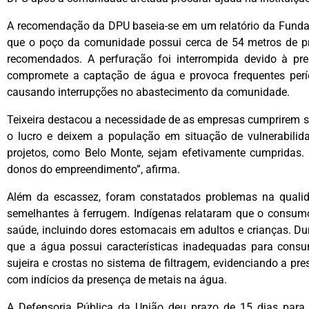
A recomendação da DPU baseia-se em um relatório da Fundaç
que o poço da comunidade possui cerca de 54 metros de pr
recomendados. A perfuração foi interrompida devido à pre
compromete a captação de água e provoca frequentes perío
causando interrupções no abastecimento da comunidade.
Teixeira destacou a necessidade de as empresas cumprirem 
o lucro e deixem a população em situação de vulnerabilida
projetos, como Belo Monte, sejam efetivamente cumpridas.
donos do empreendimento”, afirma.
Além da escassez, foram constatados problemas na qualida
semelhantes à ferrugem. Indígenas relataram que o consum
saúde, incluindo dores estomacais em adultos e crianças. Dur
que a água possui características inadequadas para co
sujeira e crostas no sistema de filtragem, evidenciando a pre
com indícios da presença de metais na água.
A Defensoria Pública da União deu prazo de 15 dias para