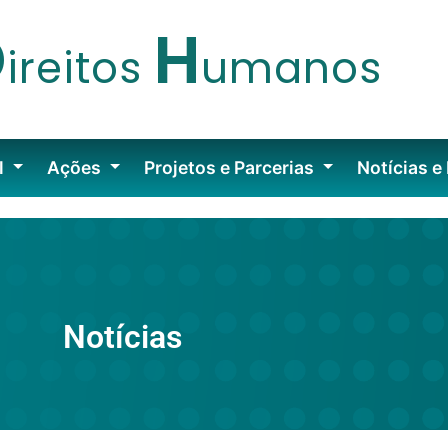
D
H
ireitos
umanos
l
Ações
Projetos e Parcerias
Notícias e
Notícias