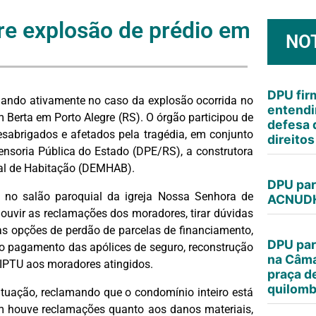
re explosão de prédio em
NO
DPU fi
uando ativamente no caso da explosão ocorrida no
entendi
 Berta em Porto Alegre (RS). O órgão participou de
defesa 
sabrigados e afetados pela tragédia, em conjunto
direito
ensoria Pública do Estado (DPE/RS), a construtora
pal de Habitação (DEMHAB).
DPU par
 no salão paroquial da igreja Nossa Senhora de
ACNUDH
 ouvir as reclamações dos moradores, tirar dúvidas
as opções de perdão de parcelas de financiamento,
DPU par
o pagamento das apólices de seguro, reconstrução
na Câma
 IPTU aos moradores atingidos.
praça d
quilomb
uação, reclamando que o condomínio inteiro está
 houve reclamações quanto aos danos materiais,