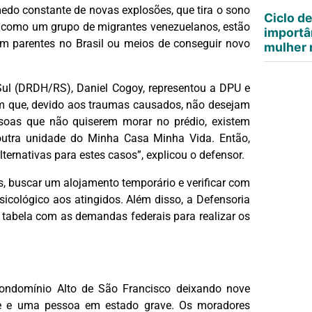
medo constante de novas explosões, que tira o sono
Ciclo d
, como um grupo de migrantes venezuelanos, estão
importâ
m parentes no Brasil ou meios de conseguir novo
mulher n
Sul (DRDH/RS), Daniel Cogoy, representou a DPU e
 que, devido aos traumas causados, não desejam
essoas que não quiserem morar no prédio, existem
utra unidade do Minha Casa Minha Vida. Então,
ternativas para estes casos”, explicou o defensor.
s, buscar um alojamento temporário e verificar com
sicológico aos atingidos. Além disso, a Defensoria
tabela com as demandas federais para realizar os
condomínio Alto de São Francisco deixando nove
te e uma pessoa em estado grave. Os moradores