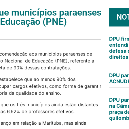
ue municípios paraenses
NO
 Educação (PNE)
DPU fi
entendi
defesa 
ecomendação aos municípios paraenses de
direito
o Nacional de Educação (PNE), referente a
eta de 90% dessas contratações.
DPU par
estabelece que ao menos 90% dos
ACNUDH
cupar cargos efetivos, como forma de garantir
oria da qualidade do ensino.
DPU par
ue os três municípios ainda estão distantes
na Câma
as 6,62% de professores efetivos.
praça d
quilomb
vanço em relação a Marituba, mas ainda