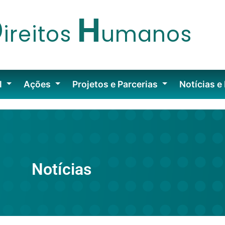
D
H
ireitos
umanos
l
Ações
Projetos e Parcerias
Notícias e
Notícias