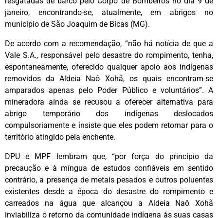
resgatadas de barco pelo Corpo de Bombeiros no dia 9 de
janeiro, encontrando-se, atualmente, em abrigos no
município de São Joaquim de Bicas (MG).
De acordo com a recomendação, “não há notícia de que a
Vale S.A., responsável pelo desastre do rompimento, tenha,
espontaneamente, oferecido qualquer apoio aos indígenas
removidos da Aldeia Naô Xohã, os quais encontram-se
amparados apenas pelo Poder Público e voluntários”. A
mineradora ainda se recusou a oferecer alternativa para
abrigo temporário dos indígenas deslocados
compulsoriamente e insiste que eles podem retornar para o
território atingido pela enchente.
DPU e MPF lembram que, “por força do princípio da
precaução e à míngua de estudos confiáveis em sentido
contrário, a presença de metais pesados e outros poluentes
existentes desde a época do desastre do rompimento e
carreados na água que alcançou a Aldeia Naô Xohã
inviabiliza o retorno da comunidade indígena às suas casas