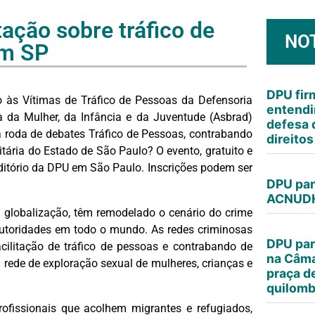
ação sobre tráfico de
NO
em SP
DPU fi
 às Vítimas de Tráfico de Pessoas da Defensoria
entendi
a da Mulher, da Infância e da Juventude (Asbrad)
defesa 
a roda de debates Tráfico de Pessoas, contrabando
direito
tária do Estado de São Paulo? O evento, gratuito e
uditório da DPU em São Paulo. Inscrições podem ser
DPU par
ACNUDH
 à globalização, têm remodelado o cenário do crime
autoridades em todo o mundo. As redes criminosas
DPU par
cilitação de tráfico de pessoas e contrabando de
na Câma
 rede de exploração sexual de mulheres, crianças e
praça d
quilomb
ofissionais que acolhem migrantes e refugiados,