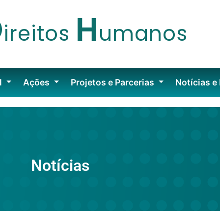
D
H
ireitos
umanos
l
Ações
Projetos e Parcerias
Notícias e
Notícias