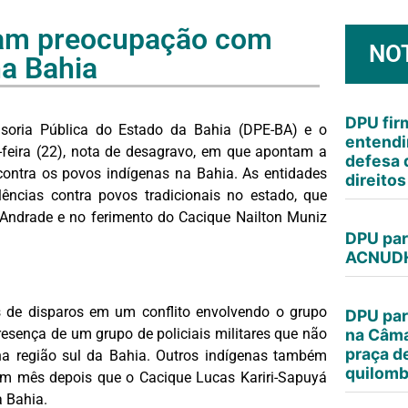
am preocupação com
NO
na Bahia
DPU fi
soria Pública do Estado da Bahia (DPE-BA) e o
entendi
-feira (22), nota de desagravo, em que apontam a
defesa 
contra os povos indígenas na Bahia. As entidades
direito
ncias contra povos tradicionais no estado, que
Andrade e no ferimento do Cacique Nailton Muniz
DPU par
ACNUDH
 de disparos em um conflito envolvendo o grupo
DPU par
resença de um grupo de policiais militares que não
na Câma
praça d
na região sul da Bahia. Outros indígenas também
quilomb
um mês depois que o Cacique Lucas Kariri-Sapuyá
a Bahia.