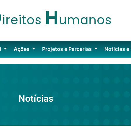
D
H
ireitos
umanos
l
Ações
Projetos e Parcerias
Notícias e
Notícias