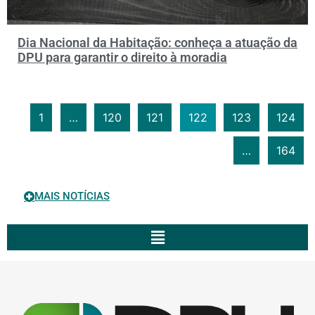
Dia Nacional da Habitação: conheça a atuação da
DPU para garantir o direito à moradia
1
…
120
121
122
123
124
…
164
MAIS NOTÍCIAS