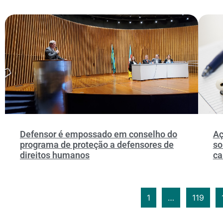
Defensor é empossado em conselho do
Aç
programa de proteção a defensores de
so
direitos humanos
ca
1
…
119