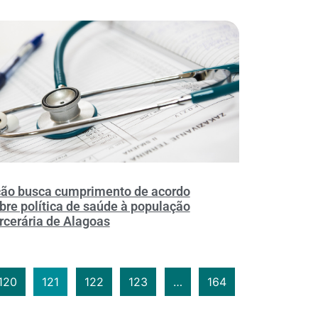
ão busca cumprimento de acordo
bre política de saúde à população
rcerária de Alagoas
120
121
122
123
…
164