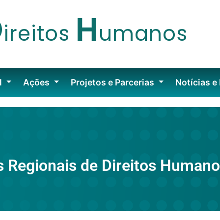
D
H
ireitos
umanos
l
Ações
Projetos e Parcerias
Notícias e
s Regionais de Direitos Human