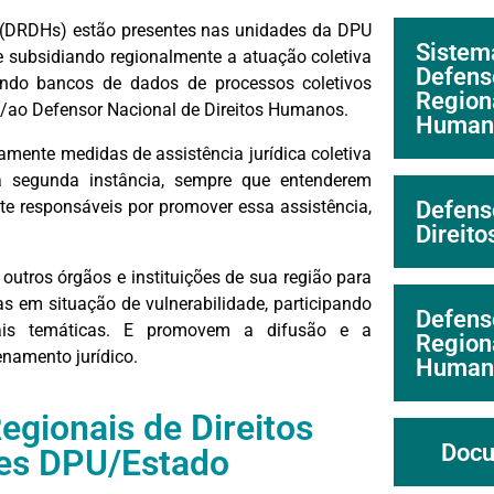
 (DRDHs) estão presentes nas unidades da DPU
Sistem
 e subsidiando regionalmente a atuação coletiva
Defens
endo bancos de dados de processos coletivos
Regiona
à/ao Defensor Nacional de Direitos Humanos.
Human
amente medidas de assistência jurídica coletiva
 a segunda instância, sempre que entenderem
Defens
nte responsáveis por promover essa assistência,
Direit
utros órgãos e instituições de sua região para
s em situação de vulnerabilidade, participando
Defens
 tais temáticas. E promovem a difusão e a
Regiona
enamento jurídico.
Human
egionais de Direitos
Docu
es DPU/Estado