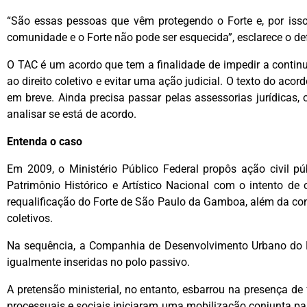
“São essas pessoas que vêm protegendo o Forte e, por isso,
comunidade e o Forte não pode ser esquecida”, esclarece o de
O TAC é um acordo que tem a finalidade de impedir a continu
ao direito coletivo e evitar uma ação judicial. O texto do acor
em breve. Ainda precisa passar pelas assessorias jurídicas,
analisar se está de acordo.
Entenda o caso
Em 2009, o Ministério Público Federal propôs ação civil pú
Patrimônio Histórico e Artístico Nacional com o intento de 
requalificação do Forte de São Paulo da Gamboa, além da c
coletivos.
Na sequência, a Companhia de Desenvolvimento Urbano do E
igualmente inseridas no polo passivo.
A pretensão ministerial, no entanto, esbarrou na presença de
processuais e sociais iniciaram uma mobilização conjunta par