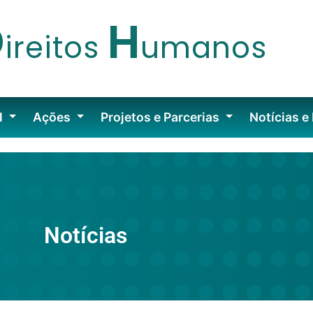
D
H
ireitos
umanos
l
Ações
Projetos e Parcerias
Notícias e
Notícias