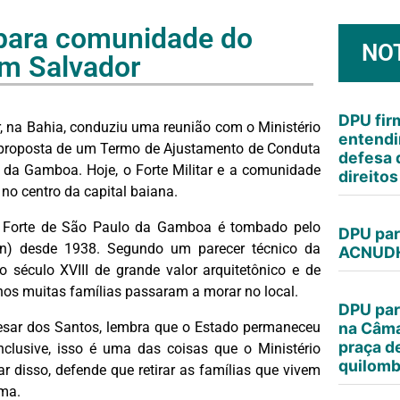
para comunidade do
NO
em Salvador
DPU fi
 na Bahia, conduziu uma reunião com o Ministério
entendi
a proposta de um Termo de Ajustamento de Conduta
defesa 
 da Gamboa. Hoje, o Forte Militar e a comunidade
direito
o centro da capital baiana.
 o Forte de São Paulo da Gamboa é tombado pelo
DPU par
phan) desde 1938. Segundo um parecer técnico da
ACNUDH
 século XVIII de grande valor arquitetônico e de
nos muitas famílias passaram a morar no local.
DPU par
Cesar dos Santos, lembra que o Estado permaneceu
na Câma
praça d
clusive, isso é uma das coisas que o Ministério
quilomb
ar disso, defende que retirar as famílias que vivem
ema.