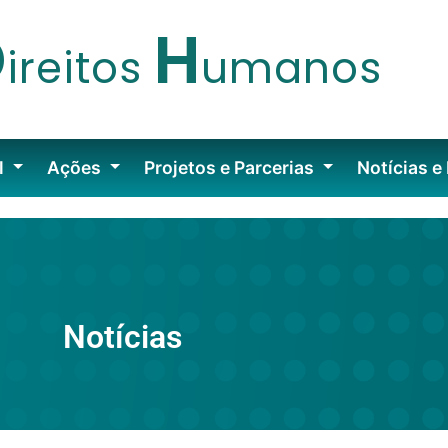
D
H
ireitos
umanos
l
Ações
Projetos e Parcerias
Notícias e
Notícias