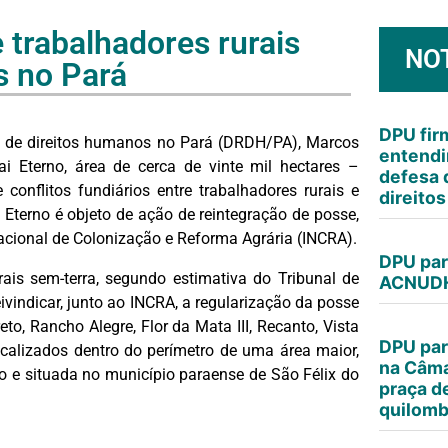
 trabalhadores rurais
NO
s no Pará
DPU fi
l de direitos humanos no Pará (DRDH/PA), Marcos
entendi
i Eterno, área de cerca de vinte mil hectares –
defesa 
conflitos fundiários entre trabalhadores rurais e
direito
Eterno é objeto de ação de reintegração de posse,
Nacional de Colonização e Reforma Agrária (INCRA).
DPU par
ais sem-terra, segundo estimativa do Tribunal de
ACNUDH
ivindicar, junto ao INCRA, a regularização da posse
o, Rancho Alegre, Flor da Mata III, Recanto, Vista
DPU par
ocalizados dentro do perímetro de uma área maior,
na Câma
 e situada no município paraense de São Félix do
praça d
quilomb