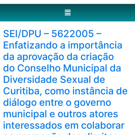
SEI/DPU – 5622005 –
Enfatizando a importância
da aprovação da criação
do Conselho Municipal da
Diversidade Sexual de
Curitiba, como instância de
diálogo entre o governo
municipal e outros atores
interessados em colaborar