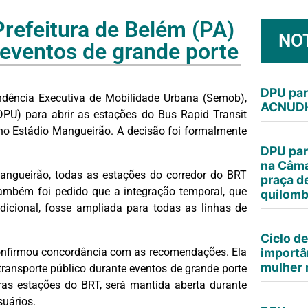
efeitura de Belém (PA)
NO
eventos de grande porte
DPU par
ndência Executiva de Mobilidade Urbana (Semob),
ACNUDH
PU) para abrir as estações do Bus Rapid Transit
 no Estádio Mangueirão. A decisão foi formalmente
DPU par
na Câma
ngueirão, todas as estações do corredor do BRT
praça d
ambém foi pedido que a integração temporal, que
quilomb
icional, fosse ampliada para todas as linhas de
Ciclo d
confirmou concordância com as recomendações. Ela
importâ
mulher n
ransporte público durante eventos de grande porte
as estações do BRT, será mantida aberta durante
uários.