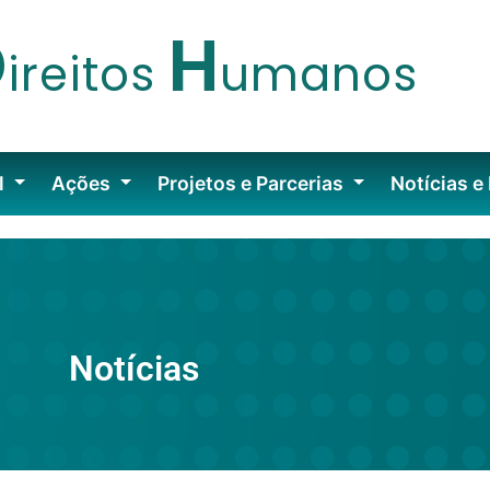
D
H
ireitos
umanos
l
Ações
Projetos e Parcerias
Notícias e
Notícias