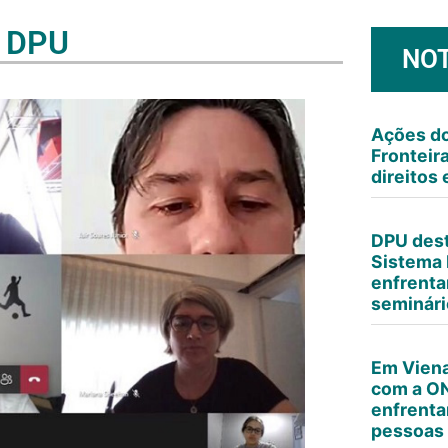
a DPU
NOT
Ações do
Fronteir
direitos 
DPU dest
Sistema 
enfrenta
seminár
Em Viena
com a O
enfrenta
pessoas