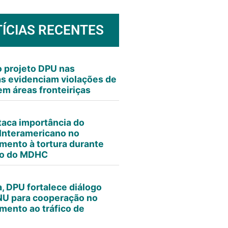
ÍCIAS RECENTES
 projeto DPU nas
as evidenciam violações de
em áreas fronteiriças
aca importância do
Interamericano no
mento à tortura durante
io do MDHC
, DPU fortalece diálogo
NU para cooperação no
mento ao tráfico de