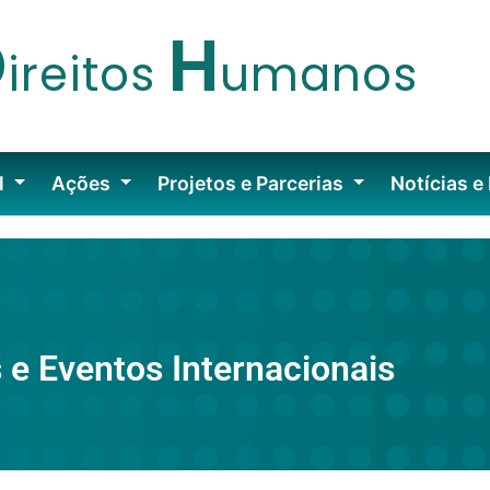
D
H
ireitos
umanos
l
Ações
Projetos e Parcerias
Notícias e
 e Eventos Internacionais