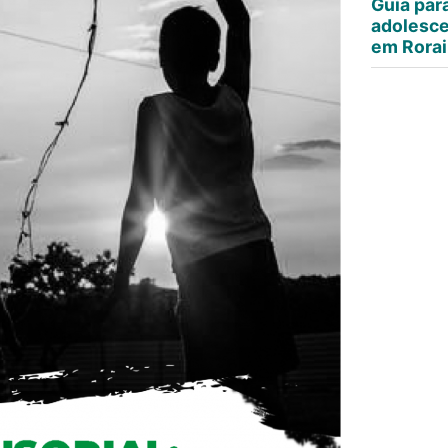
Guia par
adolesce
em Rora