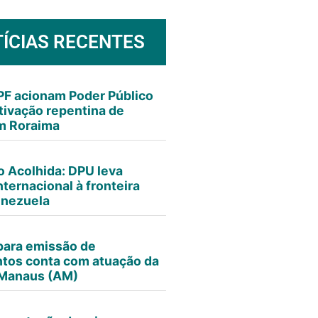
ÍCIAS RECENTES
F acionam Poder Público
tivação repentina de
m Roraima
 Acolhida: DPU leva
nternacional à fronteira
enezuela
para emissão de
tos conta com atuação da
Manaus (AM)