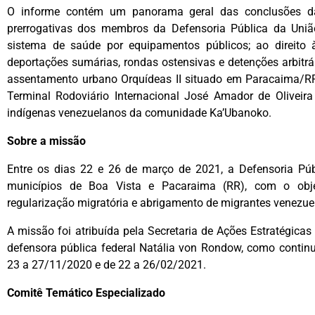
O informe contém um panorama geral das conclusões da
prerrogativas dos membros da Defensoria Pública da Uniã
sistema de saúde por equipamentos públicos; ao direito à
deportações sumárias, rondas ostensivas e detenções arbitr
assentamento urbano Orquídeas II situado em Paracaima/RR;
Terminal Rodoviário Internacional José Amador de Oliveira
indígenas venezuelanos da comunidade Ka’Ubanoko.
Sobre a missão
Entre os dias 22 e 26 de março de 2021, a Defensoria P
municípios de Boa Vista e Pacaraima (RR), com o objet
regularização migratória e abrigamento de migrantes venezu
A missão foi atribuída pela Secretaria de Ações Estratégica
defensora pública federal Natália von Rondow, como continu
23 a 27/11/2020 e de 22 a 26/02/2021.
Comitê Temático Especializado