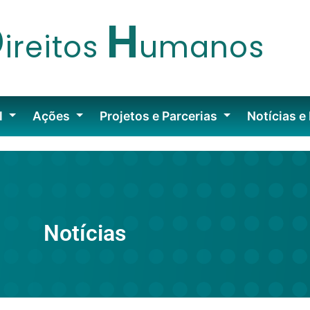
D
H
ireitos
umanos
l
Ações
Projetos e Parcerias
Notícias e
Notícias