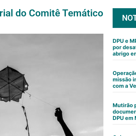
rial do Comitê Temático
NOT
DPU e MP
por desa
abrigo e
Operação
missão i
com a V
Mutirão 
documen
DPU em 