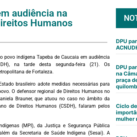
em audiência na
NO
Direitos Humanos
DPU par
ACNUDH
 o povo indígena Tapeba de Caucaia em audiência
DH), na tarde desta segunda-feira (21). Os
DPU par
tropolitana de Fortaleza.
na Câma
praça d
Estado brasileiro adote medidas necessárias para
quilomb
povo. O defensor regional de Direitos Humanos no
Daniela Brauner, que atuou no caso no âmbito da
Ciclo d
ano de Direitos Humanos (CSDH), falaram pelos
importâ
mulher n
Indígenas (MPI), da Justiça e Segurança Pública
lém da Secretaria de Saúde Indígena (Sesai). A