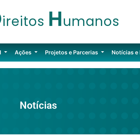
D
H
ireitos
umanos
l
Ações
Projetos e Parcerias
Notícias e
Notícias