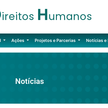
D
H
ireitos
umanos
l
Ações
Projetos e Parcerias
Notícias e
Notícias