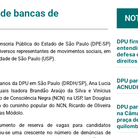
 de bancas de
NO
DPU fi
nsoria Pública do Estado de São Paulo (DPE-SP)
entendi
diversos representantes de movimentos sociais, em
defesa 
sidade de São Paulo (USP).
direito
DPU par
Humanos da DPU em São Paulo (DRDH/SP), Ana Lucia
ACNUDH
uais Isadora Brandão Araújo da Silva e Vinícius
eo de Consciência Negra (NCN) na USP, Ian Douglas
a do cursinho popular do NCN, Ricardo de Oliveira
DPU par
cas Módolo.
na Câma
praça d
mento de reserva de vagas para candidatos
quilomb
atou-se uma crescente no número de denúncias de