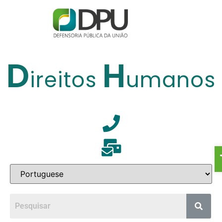
D
H
ireitos
umanos