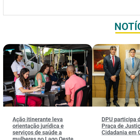
NOTÍ
Ação itinerante leva
DPU participa d
orientação jurídica e
Praça de Justi
serviços de saúde a
Cidadania em 
mulheres no Lago Oeste