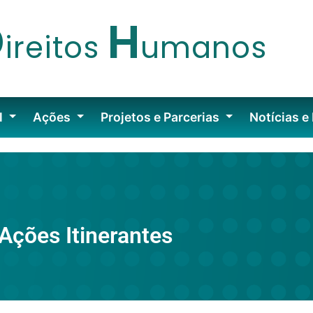
D
H
ireitos
umanos
l
Ações
Projetos e Parcerias
Notícias e
Ações Itinerantes