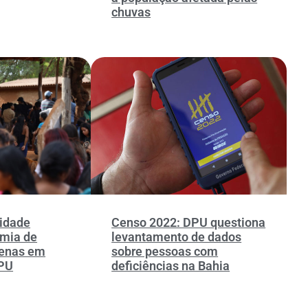
chuvas
nidade
Censo 2022: DPU questiona
omia de
levantamento de dados
genas em
sobre pessoas com
DPU
deficiências na Bahia