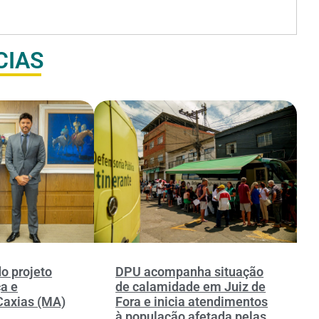
CIAS
o projeto
DPU acompanha situação
ça e
de calamidade em Juiz de
Caxias (MA)
Fora e inicia atendimentos
à população afetada pelas