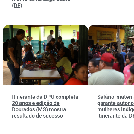
(DF)
Itinerante da DPU completa
Salário-mater
20 anos e edição de
garante auton
Dourados (MS) mostra
mulheres indí
resultado de sucesso
itinerante da 