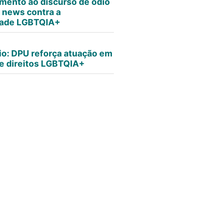
mento ao discurso de ódio
e news contra a
ade LGBTQIA+
io: DPU reforça atuação em
e direitos LGBTQIA+