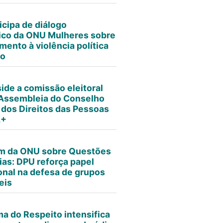
icipa de diálogo
ico da ONU Mulheres sobre
mento à violência política
ro
ide a comissão eleitoral
Assembleia do Conselho
 dos Direitos das Pessoas
A+
um da ONU sobre Questões
ias: DPU reforça papel
ional na defesa de grupos
eis
ma do Respeito intensifica