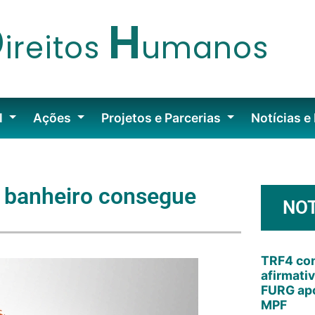
D
H
ireitos
umanos
l
Ações
Projetos e Parcerias
Notícias e
r banheiro consegue
NOT
TRF4 con
afirmati
FURG apó
MPF