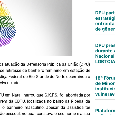
DPU part
estratég
enfrenta
de gêne
DPU pres
durante 
Nacional
LGBTQI
ós atuação da Defensoria Pública da União (DPU)
se retirasse de banheiro feminino em estação de
tiça Federal do Rio Grande do Norte determinou o
18º Fór
vivenciado.
de Minor
instituc
vulneráv
U em Natal, narrou que G.K.F.S. foi abordada por
trem da CBTU, localizada no bairro da Ribeira, da
se o banheiro masculino, apesar da assistida ter
Platafor
ção pessoal, no qual constava o seu nome e a sua