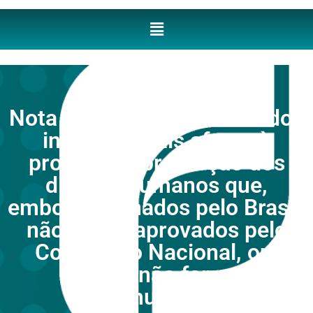
Nota Técnica nº 11 - Acordos
internacionais afetos à
proteção e promoção dos
direitos humanos que,
embora assinados pelo Brasil,
não foram aprovados pelo
Congresso Nacional, ou,
ainda, não foram
promulgados