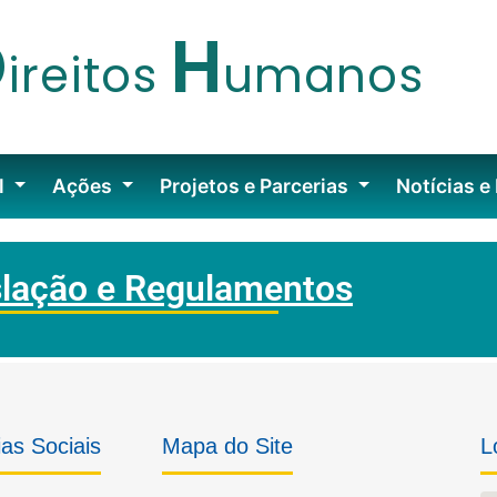
D
H
ireitos
umanos
l
Ações
Projetos e Parcerias
Notícias e
slação e Regulamentos
as Sociais
Mapa do Site
L