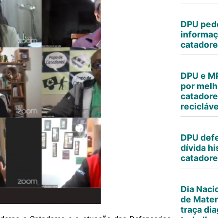
DPU pede
informaç
catadore
DPU e MP
por melh
catadore
recicláve
DPU defe
dívida h
catador
Dia Naci
de Materi
traça di