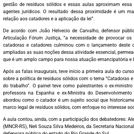
gestão de resíduos sólidos e essas aulas aproximam essa 
agentes jurídicos. O resultado dessa proximidade é um mai
relação aos catadores e a aplicação da lei”.
De acordo com João Helvecio de Carvalho, defensor públic
Articulação Fórum Justiça, “a necessidade de provocar os a
catadoras e catadores culminou com o lançamento deste 
ampliadas as suas noções dessa atividade essencial, permea
que é um amplo campo para nossa atuação emancipatória e li
Após as falas inaugurais, teve início a primeira aula do cur
sobre a política de resíduos sólidos com o tema “Catadoras e
do trabalho”. O painel teve como palestrantes o ex-ministr
professora na Espanha e ex-Ministra do Desenvolvimento
abordou como o catador é um sujeito social que historicame
marco legal de resíduos sólidos, com enfoque no interesse so
A aula contou, ainda, com a participação dos debatedores: 
(MNCR-RS), Neli Souza Silva Medeiros, da Secretaria Naciona
defensora pública do estado do Rio Grande do Sul.