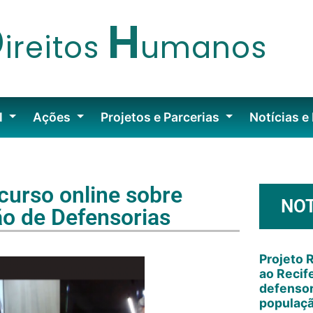
D
H
ireitos
umanos
l
Ações
Projetos e Parcerias
Notícias e
curso online sobre
NOT
ão de Defensorias
Projeto 
ao Recif
defenso
populaçã