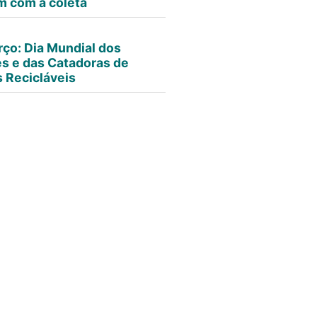
m com a coleta
rço: Dia Mundial dos
s e das Catadoras de
s Recicláveis