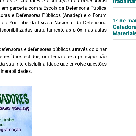
doras e Catadores e a atuação das Defensorias
trabalha
, em parceria com a Escola da Defensoria Pública
oras e Defensores Públicos (Anadep) e o Fórum
1º de ma
al do YouTube da Escola Nacional da Defensoria
Catadore
sponibilizadas gratuitamente as próximas aulas
Materiai
defensoras e defensores públicos através do olhar
e resíduos sólidos, um tema que a princípio não
 da sua interdisciplinaridade que envolve questões
lnerabilidades.