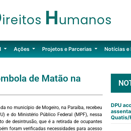
D
H
ireitos
umanos
l
Ações
Projetos e Parcerias
Notícias e
ombola de Matão na
NO
DPU aco
a no município de Mogeiro, na Paraíba, recebeu
assenta
PU) e do Ministério Público Federal (MPF), nessa
Quatis/
ito de desintrusão, que é a retirada de ocupantes
bém foram verificadas necessidades para acesso