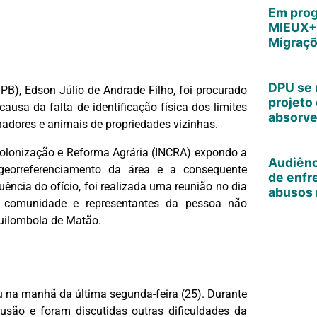
Em prog
MIEUX+,
Migraçõ
DPU se 
B), Edson Júlio de Andrade Filho, foi procurado
projeto 
usa da falta de identificação física dos limites
absorv
hadores e animais de propriedades vizinhas.
 Colonização e Reforma Agrária (INCRA) expondo a
Audiênc
 georreferenciamento da área e a consequente
de enfr
ência do ofício, foi realizada uma reunião no dia
abusos 
 comunidade e representantes da pessoa não
Quilombola de Matão.
 na manhã da última segunda-feira (25). Durante
rusão e foram discutidas outras dificuldades da