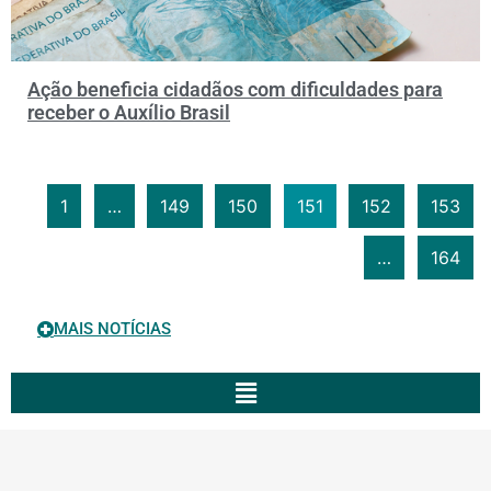
Ação beneficia cidadãos com dificuldades para
receber o Auxílio Brasil
1
…
149
150
151
152
153
…
164
MAIS NOTÍCIAS