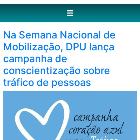
Na Semana Nacional de
Mobilização, DPU lança
campanha de
conscientização sobre
tráfico de pessoas